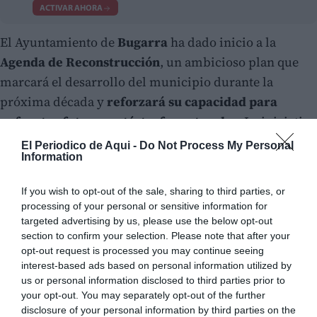
ACTIVAR AHORA
El Ayuntamiento de
Bugarra
ha dado inicio a la
Agenda de Reconstrucción
, un ambicioso plan que
marcará el desarrollo del municipio durante la
próxima década y
reforzará su capacidad para
enfrentar futuras catástrofes naturales
. La iniciativa
busca no solo reconstruir, sino también mejorar la
El Periodico de Aqui -
Do Not Process My Personal
Information
resiliencia y la seguridad del pueblo, involucrando de
manera activa a toda la ciudadanía en el proceso.
If you wish to opt-out of the sale, sharing to third parties, or
processing of your personal or sensitive information for
targeted advertising by us, please use the below opt-out
section to confirm your selection. Please note that after your
opt-out request is processed you may continue seeing
interest-based ads based on personal information utilized by
us or personal information disclosed to third parties prior to
your opt-out. You may separately opt-out of the further
disclosure of your personal information by third parties on the