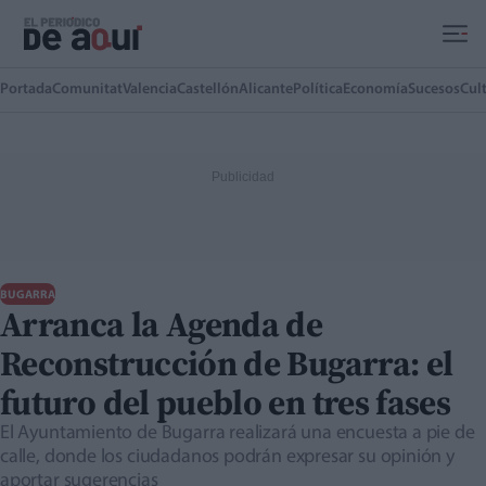
Ir al contenido principal
Portada
Comunitat
Valencia
Castellón
Alicante
Política
Economía
Sucesos
Cul
BUGARRA
Arranca la Agenda de
Reconstrucción de Bugarra: el
futuro del pueblo en tres fases
El Ayuntamiento de Bugarra realizará una encuesta a pie de
calle, donde los ciudadanos podrán expresar su opinión y
aportar sugerencias