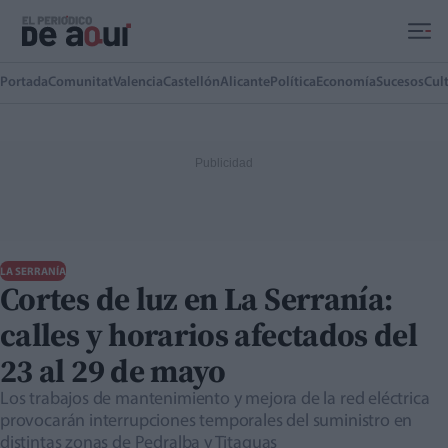
Ir al contenido principal
Portada
Comunitat
Valencia
Castellón
Alicante
Política
Economía
Sucesos
Cul
LA SERRANÍA
Cortes de luz en La Serranía:
calles y horarios afectados del
23 al 29 de mayo
Los trabajos de mantenimiento y mejora de la red eléctrica
provocarán interrupciones temporales del suministro en
distintas zonas de Pedralba y Titaguas