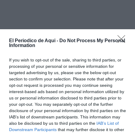
El Periodico de Aqui -
Do Not Process My Personal
Information
If you wish to opt-out of the sale, sharing to third parties, or
processing of your personal or sensitive information for
targeted advertising by us, please use the below opt-out
section to confirm your selection. Please note that after your
opt-out request is processed you may continue seeing
interest-based ads based on personal information utilized by
us or personal information disclosed to third parties prior to
your opt-out. You may separately opt-out of the further
disclosure of your personal information by third parties on the
IAB’s list of downstream participants. This information may
also be disclosed by us to third parties on the
IAB’s List of
Las interrupciones afectarán a distintas calles y zonas
Downstream Participants
that may further disclose it to other
de
Pedralba
y
Titaguas
, con actuaciones previstas en