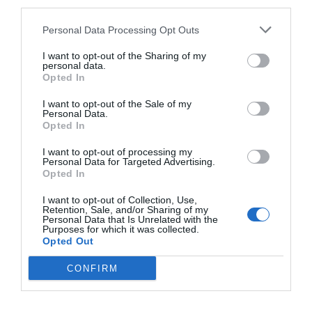
third parties.
diferentes horarios y con una duración desigual según
Personal Data Processing Opt Outs
cada punto de la red.
I want to opt-out of the Sharing of my
Desde la compañía recuerdan que el servicio puede
personal data.
Opted In
restablecerse antes de la hora anunciada y
I want to opt-out of the Sale of my
recomiendan evitar manipulaciones en instalaciones
Personal Data.
eléctricas durante las franjas afectadas.
Opted In
I want to opt-out of processing my
Personal Data for Targeted Advertising.
Opted In
I want to opt-out of Collection, Use,
Retention, Sale, and/or Sharing of my
Personal Data that Is Unrelated with the
Purposes for which it was collected.
Opted Out
CONFIRM