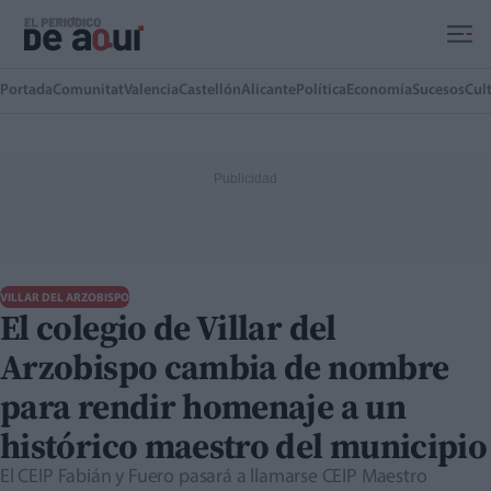
Ir al contenido principal
Portada
Comunitat
Valencia
Castellón
Alicante
Política
Economía
Sucesos
Cul
VILLAR DEL ARZOBISPO
El colegio de Villar del
Arzobispo cambia de nombre
para rendir homenaje a un
histórico maestro del municipio
El CEIP Fabián y Fuero pasará a llamarse CEIP Maestro