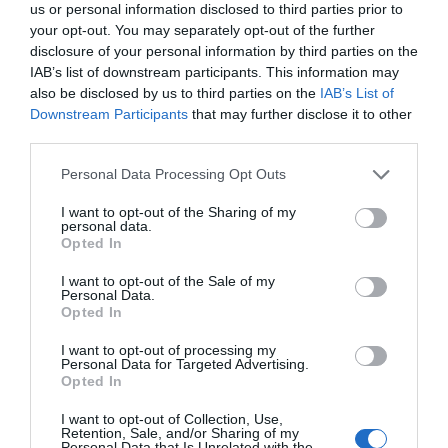
convivencia con familias del municipio
. Los
us or personal information disclosed to third parties prior to
estudiantes extranjeros se han alojado en casas de
your opt-out. You may separately opt-out of the further
disclosure of your personal information by third parties on the
alumnado local, lo que ha permitido una inmersión
IAB’s list of downstream participants. This information may
más directa en el día a día del entorno rural.
also be disclosed by us to third parties on the
IAB’s List of
Downstream Participants
that may further disclose it to other
“Esta inmersión ha favorecido no solo la práctica de
third parties.
idiomas, sino también el intercambio cultural y el
Personal Data Processing Opt Outs
desarrollo de valores como la empatía, la cooperación
I want to opt-out of the Sharing of my
y el respeto por la diversidad”, destacan desde el
personal data.
Opted In
centro.
I want to opt-out of the Sale of my
Personal Data.
Opted In
I want to opt-out of processing my
Personal Data for Targeted Advertising.
Opted In
I want to opt-out of Collection, Use,
Retention, Sale, and/or Sharing of my
Personal Data that Is Unrelated with the