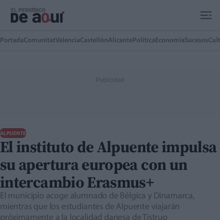
Ir al contenido principal
Portada
Comunitat
Valencia
Castellón
Alicante
Política
Economía
Sucesos
Cul
ALPUENTE
El instituto de Alpuente impulsa
su apertura europea con un
intercambio Erasmus+
El municipio acoge alumnado de Bélgica y Dinamarca,
mientras que los estudiantes de Alpuente viajarán
próximamente a la localidad danesa de Tistrup