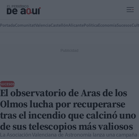
Ir al contenido principal
Portada
Comunitat
Valencia
Castellón
Alicante
Política
Economía
Sucesos
Cul
SUCESOS
El observatorio de Aras de los
Olmos lucha por recuperarse
tras el incendio que calcinó uno
de sus telescopios más valiosos
La Asociación Valenciana de Astronomía lanza una campaña