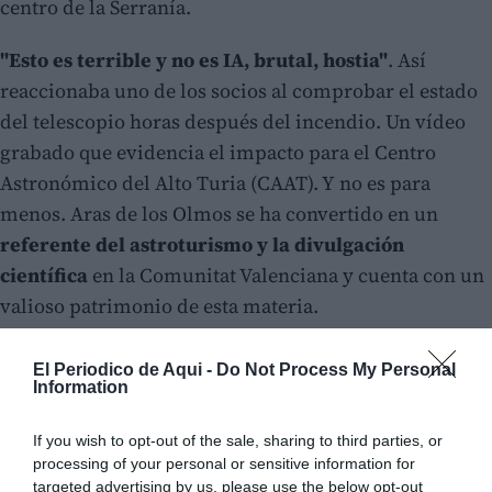
centro de la Serranía.
"Esto es terrible y no es IA, brutal, hostia"
. Así
reaccionaba uno de los socios al comprobar el estado
del telescopio horas después del incendio. Un vídeo
grabado que evidencia el impacto para el Centro
Astronómico del Alto Turia (CAAT). Y no es para
menos. Aras de los Olmos se ha convertido en un
referente del astroturismo y la divulgación
científica
en la Comunitat Valenciana y cuenta con un
valioso patrimonio de esta materia.
El Periodico de Aqui -
Do Not Process My Personal
Information
If you wish to opt-out of the sale, sharing to third parties, or
processing of your personal or sensitive information for
targeted advertising by us, please use the below opt-out