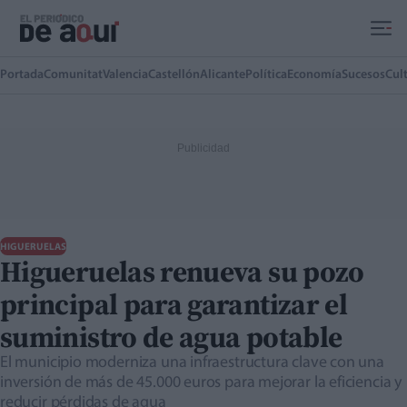
Ir al contenido principal
Portada
Comunitat
Valencia
Castellón
Alicante
Política
Economía
Sucesos
Cul
HIGUERUELAS
Higueruelas renueva su pozo
principal para garantizar el
suministro de agua potable
El municipio moderniza una infraestructura clave con una
inversión de más de 45.000 euros para mejorar la eficiencia y
reducir pérdidas de agua