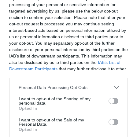
processing of your personal or sensitive information for
busca mejorar tanto la durabilidad de la
targeted advertising by us, please use the below opt-out
infraestructura como la
calidad del agua
extraída
section to confirm your selection. Please note that after your
opt-out request is processed you may continue seeing
desde una profundidad de 280 metros.
interest-based ads based on personal information utilized by
us or personal information disclosed to third parties prior to
Además, la intervención ha incorporado una
nueva
your opt-out. You may separately opt-out of the further
bomba de última generación
con mayor capacidad de
disclosure of your personal information by third parties on the
IAB’s list of downstream participants. This information may
bombeo y menor consumo energético.
also be disclosed by us to third parties on the
IAB’s List of
Downstream Participants
that may further disclose it to other
third parties.
Personal Data Processing Opt Outs
I want to opt-out of the Sharing of my
personal data.
Opted In
I want to opt-out of the Sale of my
Personal Data.
Opted In