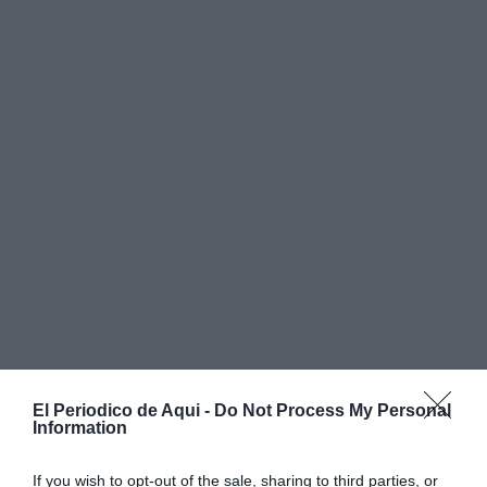
El Periodico de Aqui -
Do Not Process My Personal
Information
If you wish to opt-out of the sale, sharing to third parties, or
La nueva conducción, fabricada en acero inoxidable,