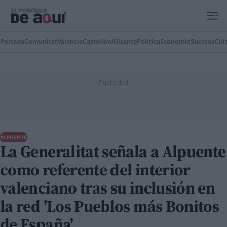
Ir al contenido principal
Portada
Comunitat
Valencia
Castellón
Alicante
Política
Economía
Sucesos
Cul
ALPUENTE
La Generalitat señala a Alpuente
como referente del interior
valenciano tras su inclusión en
la red 'Los Pueblos más Bonitos
de España'