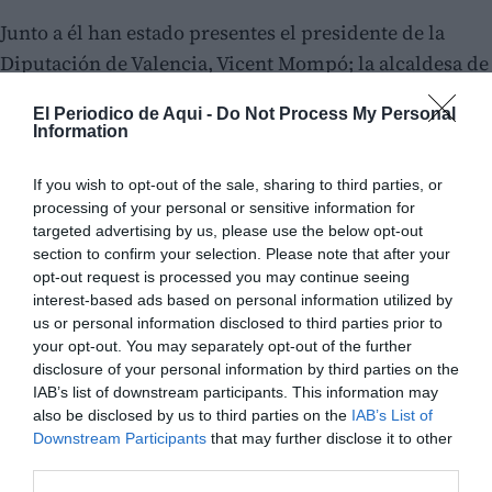
Junto a él han estado presentes el presidente de la
Diputación de Valencia, Vicent Mompó; la alcaldesa de
Alpuente, Itziar Méndez; y el presidente de la
El Periodico de Aqui -
Do Not Process My Personal
Asociación Los Pueblos Más Bonitos de España,
Information
Francisco Mestre.
If you wish to opt-out of the sale, sharing to third parties, or
processing of your personal or sensitive information for
targeted advertising by us, please use the below opt-out
section to confirm your selection. Please note that after your
opt-out request is processed you may continue seeing
interest-based ads based on personal information utilized by
us or personal information disclosed to third parties prior to
your opt-out. You may separately opt-out of the further
disclosure of your personal information by third parties on the
IAB’s list of downstream participants. This information may
also be disclosed by us to third parties on the
IAB’s List of
Downstream Participants
that may further disclose it to other
third parties.