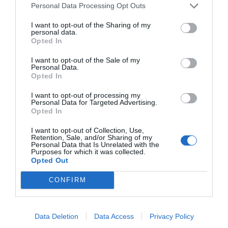
Personal Data Processing Opt Outs
I want to opt-out of the Sharing of my
personal data.
Opted In
I want to opt-out of the Sale of my
Personal Data.
Opted In
I want to opt-out of processing my
Personal Data for Targeted Advertising.
Opted In
I want to opt-out of Collection, Use,
Retention, Sale, and/or Sharing of my
Personal Data that Is Unrelated with the
Purposes for which it was collected.
Opted Out
CONFIRM
Homenaje a generaciones de vecinos
Carlos Gil ha subrayado que “hoy no se reconoce un
Data Deletion
Data Access
Privacy Policy
pueblo bonito, sino también el trabajo acumulado de