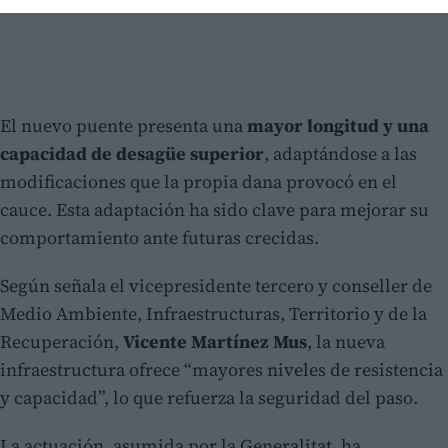
El nuevo puente presenta una
mayor longitud y una
capacidad de desagüe superior
, adaptándose a las
modificaciones que la propia dana provocó en el
cauce. Esta adaptación ha sido clave para mejorar su
comportamiento ante futuras crecidas.
Según señala el vicepresidente tercero y conseller de
Medio Ambiente, Infraestructuras, Territorio y de la
Recuperación,
Vicente Martínez Mus
, la nueva
infraestructura ofrece “mayores niveles de resistencia
y capacidad”, lo que refuerza la seguridad del paso.
La actuación, asumida por la Generalitat, ha