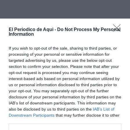
El Periodico de Aqui -
Do Not Process My Personal
Information
Puente del Cerrito Royo en Pedralba
If you wish to opt-out of the sale, sharing to third parties, or
processing of your personal or sensitive information for
targeted advertising by us, please use the below opt-out
En Pedralba, la
reconstrucción del puente del camino
section to confirm your selection. Please note that after your
del Cerrito Royo
, ya abierto al tráfico, es un claro
opt-out request is processed you may continue seeing
ejemplo de este cambio de criterio. La infraestructura
interest-based ads based on personal information utilized by
us or personal information disclosed to third parties prior to
original colapsó durante la riada, pero la solución
your opt-out. You may separately opt-out of the further
adoptada no ha consistido en replicarla, sino en
disclosure of your personal information by third parties on the
rediseñarla por completo.
IAB’s list of downstream participants. This information may
also be disclosed by us to third parties on the
IAB’s List of
Downstream Participants
that may further disclose it to other
third parties.