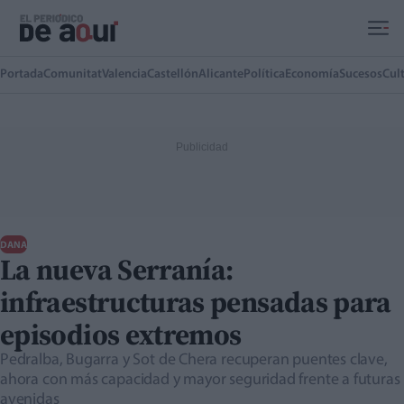
Ir al contenido principal
Portada
Comunitat
Valencia
Castellón
Alicante
Política
Economía
Sucesos
Cul
DANA
La nueva Serranía:
infraestructuras pensadas para
episodios extremos
Pedralba, Bugarra y Sot de Chera recuperan puentes clave,
ahora con más capacidad y mayor seguridad frente a futuras
avenidas