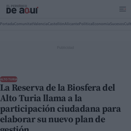
Ir al contenido principal
Portada
Comunitat
Valencia
Castellón
Alicante
Política
Economía
Sucesos
Cul
ALTO TURIA
La Reserva de la Biosfera del
Alto Turia llama a la
participación ciudadana para
elaborar su nuevo plan de
gestión