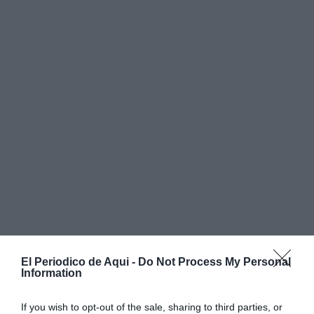
El Periodico de Aqui -
Do Not Process My Personal
Information
Uno de los ejes del nuevo documento es la
If you wish to opt-out of the sale, sharing to third parties, or
participación
. Vecinos, asociaciones, empresas y