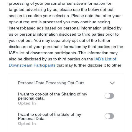
processing of your personal or sensitive information for
entidades locales están siendo llamados a aportar
targeted advertising by us, please use the below opt-out
propuestas y prioridades para definir el futuro de la
section to confirm your selection. Please note that after your
opt-out request is processed you may continue seeing
Reserva.
interest-based ads based on personal information utilized by
us or personal information disclosed to third parties prior to
Durante los últimos meses ya se han celebrado
your opt-out. You may separately opt-out of the further
jornadas y talleres participativos
en los que han
disclosure of your personal information by third parties on the
IAB’s list of downstream participants. This information may
tomado parte representantes del Consejo de
also be disclosed by us to third parties on the
IAB’s List of
Participación, productores locales y
Downstream Participants
that may further disclose it to other
administraciones. En las próximas semanas, está
third parties.
previsto ampliar estos encuentros con sesiones
Personal Data Processing Opt Outs
dirigidas a
colectivos sociales y jóvenes
.
I want to opt-out of the Sharing of my
personal data.
Opted In
I want to opt-out of the Sale of my
Personal Data.
Opted In