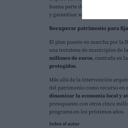
buena parte del recinto, por lo q
y garantizar su conservación.
Recuperar patrimonio para fij
El plan puesto en marcha por la D
una treintena de municipios de la
millones de euros
, centrada en l
protegidos
.
Más allá de la intervención arquit
del patrimonio como recurso en e
dinamizar la economía local y at
presupuesto con otros cinco mill
programa en los próximos años.
Sobre el autor