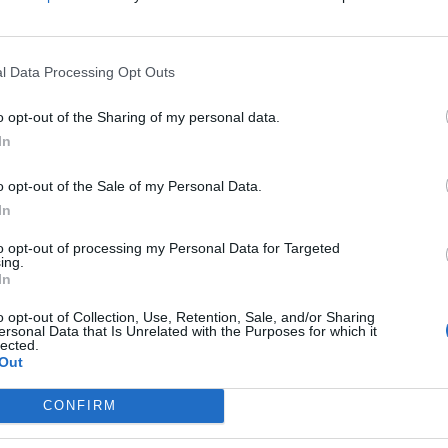
fuente preferida de Google de forma gratuita.
otagonista del
Plan de Recuperación del
l Data Processing Opt Outs
do por la Diputación de Valencia, en la
o opt-out of the Sharing of my personal data.
actuación centrada en la conservación de su
In
o opt-out of the Sale of my Personal Data.
nversión de 333.000 euros, contempla la
In
orre número 12
, una de las estructuras que
to opt-out of processing my Personal Data for Targeted
ralla, que llegó a contar con hasta catorce
ing.
In
o opt-out of Collection, Use, Retention, Sale, and/or Sharing
ersonal Data that Is Unrelated with the Purposes for which it
 un cerro sobre el barranco del río Reguero, fue
lected.
Out
l valle y está catalogado como
Bien de Interés
CONFIRM
intervenciones han provocado el deterioro de