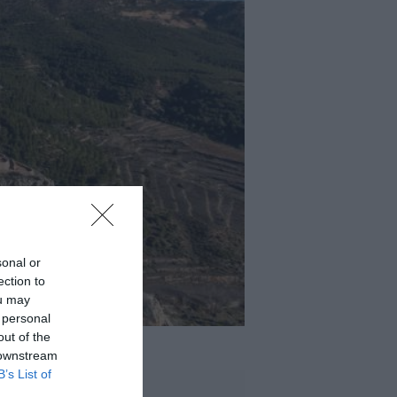
sonal or
ection to
ou may
 personal
out of the
 downstream
B’s List of