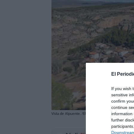
El Periodi
If you wish 
sensitive in
confirm you
continue se
information 
Vista de Alpuente. /EPDA
further disc
participants
Downstream 