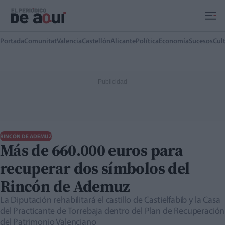
Ir al contenido principal
Portada
Comunitat
Valencia
Castellón
Alicante
Política
Economía
Sucesos
Cul
RINCÓN DE ADEMUZ
Más de 660.000 euros para
recuperar dos símbolos del
Rincón de Ademuz
La Diputación rehabilitará el castillo de Castielfabib y la Casa
del Practicante de Torrebaja dentro del Plan de Recuperación
del Patrimonio Valenciano