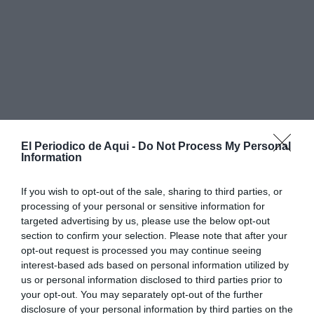
El Periodico de Aqui -
Do Not Process My Personal
Information
If you wish to opt-out of the sale, sharing to third parties, or
El castillo, que corona la localidad y define su silueta,
processing of your personal or sensitive information for
es uno de los elementos patrimoniales más
targeted advertising by us, please use the below opt-out
section to confirm your selection. Please note that after your
reconocibles de la comarca del Rincón de Ademuz. De
opt-out request is processed you may continue seeing
origen islámico sobre base romana, conserva
interest-based ads based on personal information utilized by
actualmente su torre del homenaje.
us or personal information disclosed to third parties prior to
your opt-out. You may separately opt-out of the further
disclosure of your personal information by third parties on the
Torrebaja recupera su memoria etnográfica