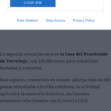
CONFIRM
Data Deletion
Data Access
Privacy Policy
La segunda actuación será en
la Casa del Practicante
de Torrebaja
, con 150.000 euros para rehabilitar
fachadas y cubiertas.
Este espacio, convertido en museo, alberga más de 650
piezas vinculadas a la vida cotidiana, la actividad
agrícola y la memoria histórica, incluyendo
elementos relacionados con la Guerra Civil.