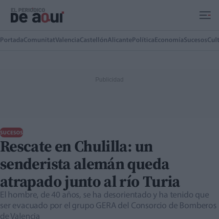
Ir al contenido principal
Portada
Comunitat
Valencia
Castellón
Alicante
Política
Economía
Sucesos
Cul
SUCESOS
Rescate en Chulilla: un
senderista alemán queda
atrapado junto al río Turia
El hombre, de 40 años, se ha desorientado y ha tenido que
ser evacuado por el grupo GERA del Consorcio de Bomberos
de Valencia