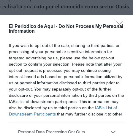
realizaba una
ruta por el conocido como sector Oasis
.
Evacuado en helicóptero
El Periodico de Aqui -
Do Not Process My Personal
Según ha informado el Consorcio Provincial de
Information
Bomberos, el senderista se encontraba atrapado en
If you wish to opt-out of the sale, sharing to third parties, or
una
zona de densa vegetación
junto al cauce del río, lo
processing of your personal or sensitive information for
que dificultaba su salida por sus propios medios.
targeted advertising by us, please use the below opt-out
section to confirm your selection. Please note that after your
opt-out request is processed you may continue seeing
interest-based ads based on personal information utilized by
us or personal information disclosed to third parties prior to
your opt-out. You may separately opt-out of the further
disclosure of your personal information by third parties on the
IAB’s list of downstream participants. This information may
also be disclosed by us to third parties on the
IAB’s List of
Downstream Participants
that may further disclose it to other
third parties.
Personal Data Processing Opt Outs