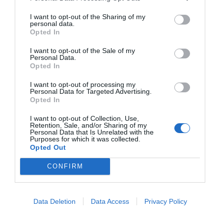
I want to opt-out of the Sharing of my
personal data.
Opted In
I want to opt-out of the Sale of my
Personal Data.
Opted In
I want to opt-out of processing my
Personal Data for Targeted Advertising.
Opted In
I want to opt-out of Collection, Use,
Retention, Sale, and/or Sharing of my
Personal Data that Is Unrelated with the
Purposes for which it was collected.
Opted Out
CONFIRM
Hasta el lugar se ha movilizado el
grupo especial de
Data Deletion
Data Access
Privacy Policy
rescate en altura GERA
junto al helicóptero V-990 del