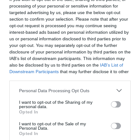
processing of your personal or sensitive information for
targeted advertising by us, please use the below opt-out
section to confirm your selection. Please note that after your
La mayor parte de las inversiones se destinará a
opt-out request is processed you may continue seeing
actuaciones estructurales y mejora de
interest-based ads based on personal information utilized by
us or personal information disclosed to third parties prior to
infraestructuras
, mientras que otra parte cubrirá
your opt-out. You may separately opt-out of the further
gastos corrientes vinculados a trabajos preventivos y
disclosure of your personal information by third parties on the
refuerzo de recursos municipales.
IAB’s list of downstream participants. This information may
also be disclosed by us to third parties on the
IAB’s List of
Downstream Participants
that may further disclose it to other
El Rincón de Ademuz contará con 408.000
third parties.
euros
Personal Data Processing Opt Outs
Por su parte, los siete municipios del Rincón de
Ademuz dispondrán de 408.046 euros. Las ayudas irán
I want to opt-out of the Sharing of my
personal data.
desde los 66.000 euros asignados a Ademuz hasta los
Opted In
56.000 euros destinados a Casas Altas, Casas Bajas,
I want to opt-out of the Sale of my
Castielfabib, Puebla de San Miguel y Vallanca.
Personal Data.
Opted In