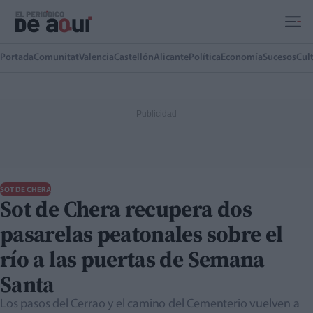
Ir al contenido principal
Portada
Comunitat
Valencia
Castellón
Alicante
Política
Economía
Sucesos
Cul
SOT DE CHERA
Sot de Chera recupera dos
pasarelas peatonales sobre el
río a las puertas de Semana
Santa
Los pasos del Cerrao y el camino del Cementerio vuelven a