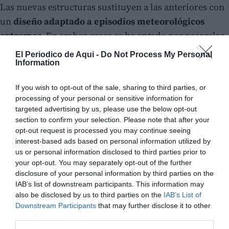
Las nuevas estructuras sustituyen a las anteriores con
un
diseño adaptado a episodios meteorológicos
extremos
. En ambos casos se ha optado por pasarelas
metálicas sin apoyos intermedios en el cauce, lo que
El Periodico de Aqui -
Do Not Process My Personal
incrementa la capacidad de evacuación de agua.
Information
La
pasarela del camino del Cementerio
—ubicada
If you wish to opt-out of the sale, sharing to third parties, or
processing of your personal or sensitive information for
entre la calle Ramón y Cajal y esta vía— cuenta con dos
targeted advertising by us, please use the below opt-out
arcos metálicos y tres metros de anchura, mientras
section to confirm your selection. Please note that after your
que la
pasarela del Cerrao
multiplica por cuatro la
opt-out request is processed you may continue seeing
interest-based ads based on personal information utilized by
capacidad hidráulica de la anterior. Además, se han
us or personal information disclosed to third parties prior to
reconstruido los accesos y senderos asociados.
your opt-out. You may separately opt-out of the further
disclosure of your personal information by third parties on the
IAB’s list of downstream participants. This information may
also be disclosed by us to third parties on the
IAB’s List of
Downstream Participants
that may further disclose it to other
third parties.