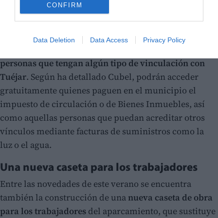
CONFIRM
Data Deletion
Data Access
Privacy Policy
No obstante,
estarán exentas del pago aquellas
personas que tengan algún tipo de vinculación con
Tuéjar
. Según ha detallado Cubel, podrán acceder
gratuitamente quienes paguen en el municipio el
impuesto de circulación o de Bienes Inmuebles, así
como aquellas personas que puedan acreditar otros
vínculos mediante facturas de suministros como la
luz o el agua.
Una nueva caseta para los trabajadores
Entre las novedades de este verano se encuentra
también la construcción de una
nueva caseta de obra
para los trabajadores
del aparcamiento, que sustituye