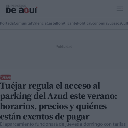
Ir al contenido principal
Portada
Comunitat
Valencia
Castellón
Alicante
Política
Economía
Sucesos
Cul
TUÉJAR
Tuéjar regula el acceso al
parking del Azud este verano:
horarios, precios y quiénes
están exentos de pagar
El aparcamiento funcionará de jueves a domingo con tarifas