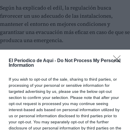
Según ha explicado el edil, la regulación busca
favorecer un uso adecuado de las instalaciones,
mantener el entorno en mejores condiciones y
garantizar una evacuación más eficaz en caso de que se
produzca una emergencia.
Cinco euros para los coches y tres para las
El Periodico de Aqui -
Do Not Process My Personal
motos
Information
El precio del aparcamiento será de
cinco euros al día
para los coches y de tres euros para las motocicletas
.
If you wish to opt-out of the sale, sharing to third parties, or
processing of your personal or sensitive information for
La tarifa se aplica por vehículo y no por el número de
targeted advertising by us, please use the below opt-out
ocupantes.
section to confirm your selection. Please note that after your
opt-out request is processed you may continue seeing
interest-based ads based on personal information utilized by
us or personal information disclosed to third parties prior to
your opt-out. You may separately opt-out of the further
disclosure of your personal information by third parties on the