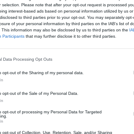
res y un centro de día
, una infraestructura
r selection. Please note that after your opt-out request is processed y
itaria ante el
envejecimiento de la
eing interest-based ads based on personal information utilized by us or
disclosed to third parties prior to your opt-out. You may separately opt-
losure of your personal information by third parties on the IAB’s list of
. This information may also be disclosed by us to third parties on the
IA
equipo de gobierno (PSOE-IU) y respaldada
Participants
that may further disclose it to other third parties.
one el foco en la
falta de recursos
en el conjunto de la comarca
, una situación
del interior como Villar del Arzobispo.
l Data Processing Opt Outs
cimiento
o opt-out of the Sharing of my personal data.
In
ación mayor y la ausencia de servicios
o opt-out of the Sale of my Personal Data.
do al Ayuntamiento a insistir en la
urgencia
In
 las personas mayores puedan recibir
itando desplazamientos a otras localidades
to opt-out of processing my Personal Data for Targeted
ing.
 lugar de residencia habitual. En este
In
entro de día no solo cubrirían una demanda
o opt-out of Collection, Use, Retention, Sale, and/or Sharing