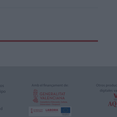
Amb el finançament de:
Otros produc
ros
digitales v
ipo
ad