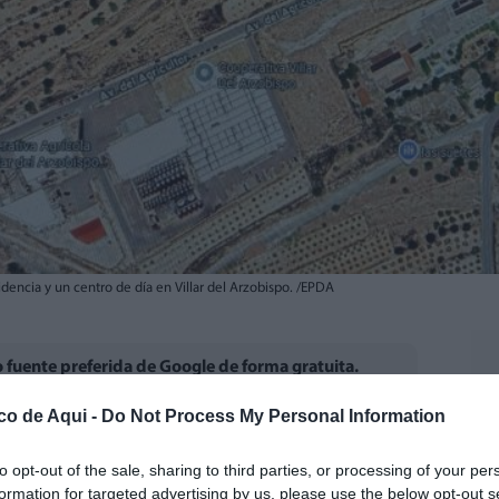
idencia y un centro de día en Villar del Arzobispo. /EPDA
fuente preferida de Google de forma gratuita.
co de Aqui -
Do Not Process My Personal Information
zobispo
ha llevado al pleno municipal una
to opt-out of the sale, sharing to third parties, or processing of your per
at Valenciana a impulsar la
construcción de
formation for targeted advertising by us, please use the below opt-out s