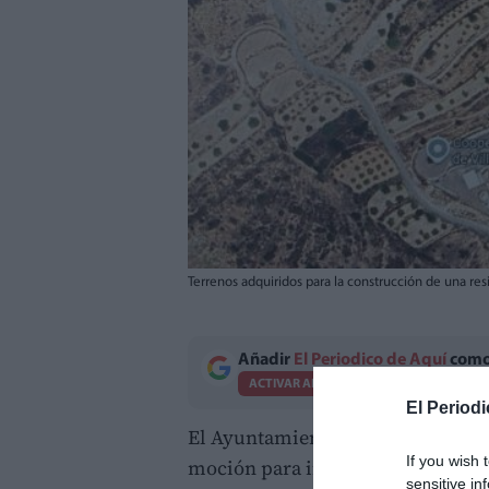
Terrenos adquiridos para la construcción de una res
Añadir
El Periodico de Aquí
como 
ACTIVAR AHORA
El Periodi
El Ayuntamiento de
Villar del Ar
If you wish 
moción para instar a la Generalit
sensitive in