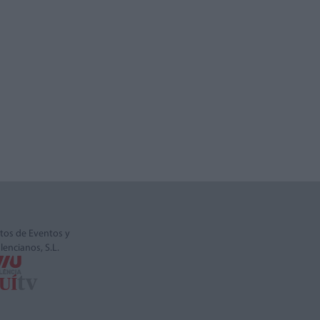
tos de Eventos y
alencianos, S.L.