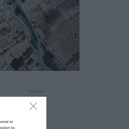
sonal or
ection to