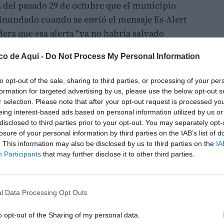
na del pasado 29 de octubre que el municipio
inundado cuando se envió el mensaje Es-Alert
idera que esa alerta “ya no habría salvado
co de Aqui -
Do Not Process My Personal Information
 citado a declarar en el juzgado de Catarroja,
to opt-out of the sale, sharing to third parties, or processing of your per
actuó
“por instinto”
ante una situación que
formation for targeted advertising by us, please use the below opt-out s
vó en cuestión de minutos.
r selection. Please note that after your opt-out request is processed y
eing interest-based ads based on personal information utilized by us or
stimonio,
entre las 13:30 y las 14:00 horas
disclosed to third parties prior to your opt-out. You may separately opt-
losure of your personal information by third parties on the IAB’s list of
río Magro
y desde ese momento trató de
. This information may also be disclosed by us to third parties on the
IA
raciones y responsables que consideró que
Participants
that may further disclose it to other third parties.
onces consellera de Interior, Salomé Pradas; la
abé; el presidente de la Diputación de
ables de Bomberos y Emergencias, y no
l Data Processing Opt Outs
nces president de la Generalitat, Carlos
o opt-out of the Sharing of my personal data.