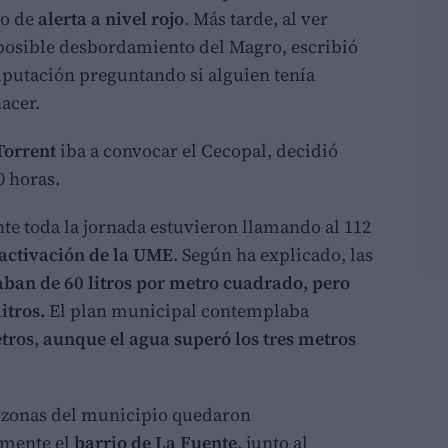
io de
alerta a nivel rojo
. Más tarde, al ver
posible desbordamiento del Magro, escribió
putación preguntando si alguien tenía
acer.
Torrent
iba a convocar el Cecopal, decidió
0 horas.
e toda la jornada estuvieron llamando al 112
 activación de la UME
. Según ha explicado, las
ban de 60 litros por metro cuadrado, pero
itros.
El plan municipal contemplaba
tros, aunque el agua superó los tres metros
as zonas del municipio quedaron
lmente el
barrio de La Fuente,
junto al