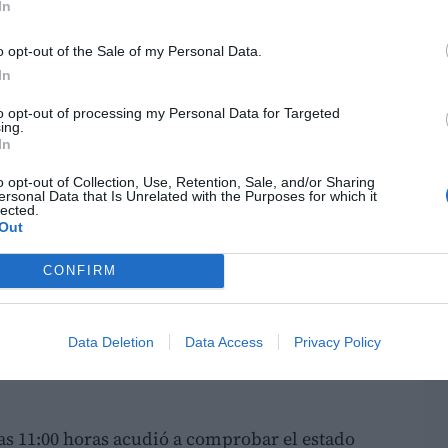
In
con el
subdirector de Emergencias, Jorge
o opt-out of the Sale of my Personal Data.
l Consorcio Provincial de Bomberos, José
In
LO
zgado el registro de llamadas realizadas
to opt-out of processing my Personal Data for Targeted
aquella jornada.
ing.
In
e ya el 28 de octubre se había acordado
o opt-out of Collection, Use, Retention, Sale, and/or Sharing
ersonal Data that Is Unrelated with the Purposes for which it
 la Diputación de Valencia y que, a primera
lected.
 decidió
suspender las clases
tras hablar con
Out
ativos y las empresas de transporte.
CONFIRM
o envió mensajes por WhatsApp comunicando la
lde ha asegurado que esa decisión
evitó
Data Deletion
Data Access
Privacy Policy
as
y que les ayudó a adoptar otras medidas
las 11:00 horas acudió a comprobar el estado