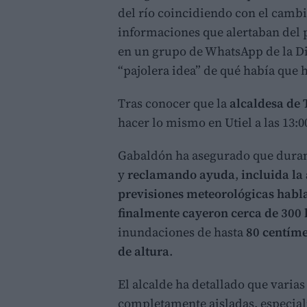
del río coincidiendo con el camb
informaciones que alertaban del 
en un grupo de WhatsApp de la Di
“pajolera idea” de qué había que h
Tras conocer que la
alcaldesa de 
hacer lo mismo en Utiel a las 13:0
Gabaldón ha asegurado que durant
y
reclamando ayuda
,
incluida la
previsiones meteorológicas habla
finalmente cayeron cerca de 300 l
inundaciones de hasta
80 centíme
de altura
.
El alcalde ha detallado que vari
completamente aisladas, especia