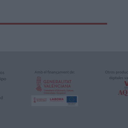
Amb el finançament de:
Otros produc
ros
digitales v
ipo
ad