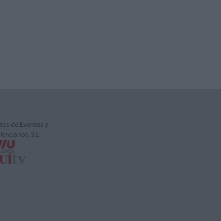
tos de Eventos y
alencianos, S.L.