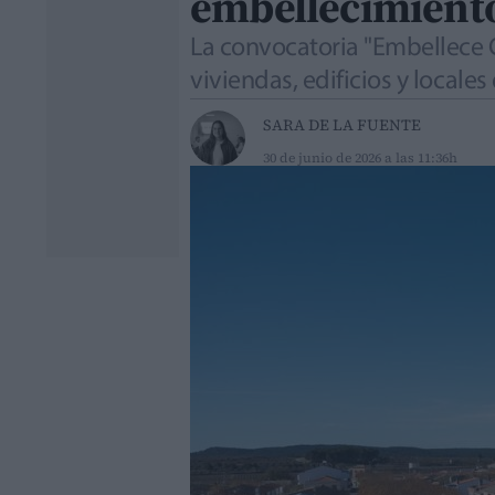
embellecimiento
La convocatoria "Embellece 
viviendas, edificios y local
SARA DE LA FUENTE
30 de junio de 2026 a las 11:36h