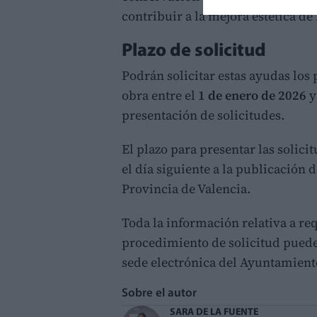
contribuir a la mejora estética de
Plazo de solicitud
Podrán solicitar estas ayudas los
obra entre el
1 de enero de 2026
y
presentación de solicitudes.
El plazo para presentar las solici
el día siguiente a la publicación d
Provincia de Valencia.
Toda la información relativa a re
procedimiento de solicitud puede 
sede electrónica del Ayuntamien
Sobre el autor
SARA DE LA FUENTE