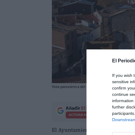
El Periodi
If you wish 
sensitive in
Vista panorámica del casco urbano de Camporrobles
confirm you
continue se
information 
further disc
Añadir
El Periodico de Aquí
como 
participants
ACTIVAR AHORA
Downstream 
El Ayuntamiento de Camporrobles