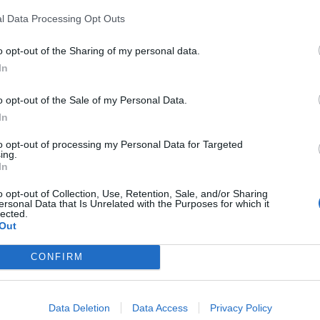
n y pintado de fachadas de viviendas y
l Data Processing Opt Outs
 urbanos de
Camporrobles y La Loberuela
. La
en del municipio, conservar el patrimonio
o opt-out of the Sharing of my personal data.
stico de la localidad.
In
porrobles" 2026
, podrán acogerse a estas
o opt-out of the Sale of my Personal Data.
In
lizadas en inmuebles destinados a residencia
ctividades comerciales ubicados en suelo
to opt-out of processing my Personal Data for Targeted
ing.
In
o opt-out of Collection, Use, Retention, Sale, and/or Sharing
urbano
ersonal Data that Is Unrelated with the Purposes for which it
lected.
aración y pintado de fachadas, siempre que
Out
 en las bases reguladoras y utilicen los
CONFIRM
por el Ayuntamiento.
e esta medida pretende fomentar la
Data Deletion
Data Access
Privacy Policy
l, impulsar la actividad económica y