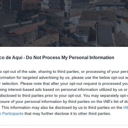
co de Aqui -
Do Not Process My Personal Information
to opt-out of the sale, sharing to third parties, or processing of your per
formation for targeted advertising by us, please use the below opt-out s
, donde el Ayuntamiento impulsa una nueva edición de las ayudas para la restaura
r selection. Please note that after your opt-out request is processed y
eing interest-based ads based on personal information utilized by us or
disclosed to third parties prior to your opt-out. You may separately opt-
losure of your personal information by third parties on the IAB’s list of
fuente preferida de Google de forma gratuita.
. This information may also be disclosed by us to third parties on the
IA
Participants
that may further disclose it to other third parties.
 ha abierto una nueva convocatoria de