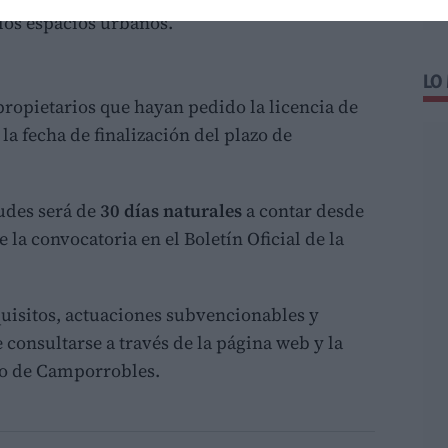
 los espacios urbanos.
LO
 propietarios que hayan pedido la licencia de
 la fecha de finalización del plazo de
tudes será de
30 días naturales
a contar desde
e la convocatoria en el Boletín Oficial de la
quisitos, actuaciones subvencionables y
consultarse a través de la página web y la
to de Camporrobles.