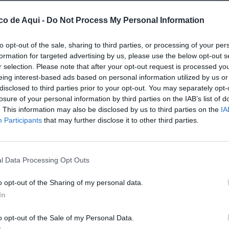
ndicaciones del profesorado valenciano en
o 11 de mayo.
Tanto el Consejo Escolar
co de Aqui -
Do Not Process My Personal Information
o celebrado el pasado 27 de mayo han
to opt-out of the sale, sharing to third parties, or processing of your per
e la educación pública y de las mejoras
formation for targeted advertising by us, please use the below opt-out s
r selection. Please note that after your opt-out request is processed y
eing interest-based ads based on personal information utilized by us or
e la comunidad educativa
disclosed to third parties prior to your opt-out. You may separately opt-
losure of your personal information by third parties on the IAB’s list of
sidido por Mª Ángeles Llorente, aprobó por
. This information may also be disclosed by us to third parties on the
IA
ue expresa su apoyo a las reivindicaciones
Participants
that may further disclose it to other third parties.
entes y traslada a la Conselleria de Educación
ión" por la situación actual.
l Data Processing Opt Outs
as direcciones de los centros educativos, las
o opt-out of the Sharing of my personal data.
ión y el conjunto de la comunidad educativa,
In
cionadas con la reducción de ratios, el
 materiales, la mejora de infraestructuras,
o opt-out of the Sale of my Personal Data.