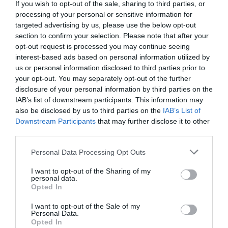
If you wish to opt-out of the sale, sharing to third parties, or
processing of your personal or sensitive information for
targeted advertising by us, please use the below opt-out
section to confirm your selection. Please note that after your
opt-out request is processed you may continue seeing
interest-based ads based on personal information utilized by
Las primeras carreras del fin de semana se disputarán
us or personal information disclosed to third parties prior to
el sábado a partir de las
14:40 horas
, con la
your opt-out. You may separately opt-out of the further
disclosure of your personal information by third parties on the
participación de las categorías
Moto5, Promo3, BMW
IAB’s list of downstream participants. This information may
Iberia Cup, SSP300, Superbike y Supersport
.
also be disclosed by us to third parties on the
IAB’s List of
Downstream Participants
that may further disclose it to other
El domingo será el turno de las segundas mangas,
third parties.
completando así el programa deportivo del CEF
Personal Data Processing Opt Outs
InterOpen en el trazado principal del Circuit Ricardo
I want to opt-out of the Sharing of my
Tormo.
personal data.
Opted In
I want to opt-out of the Sale of my
Personal Data.
Opted In