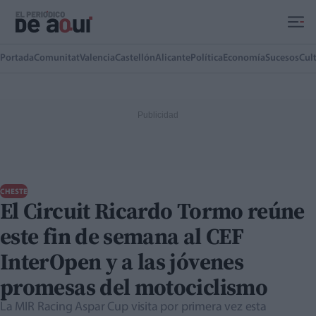
Ir al contenido principal
Portada
Comunitat
Valencia
Castellón
Alicante
Política
Economía
Sucesos
Cul
CHESTE
El Circuit Ricardo Tormo reúne
este fin de semana al CEF
InterOpen y a las jóvenes
promesas del motociclismo
La MIR Racing Aspar Cup visita por primera vez esta