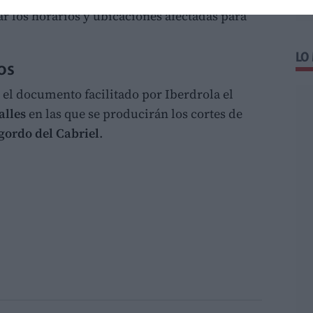
r los horarios y ubicaciones afectadas para
LO
os
el documento facilitado por Iberdrola el
alles
en las que se producirán los cortes de
rgordo del Cabriel
.