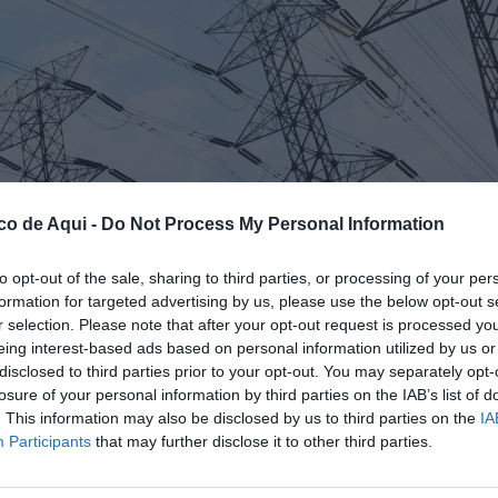
co de Aqui -
Do Not Process My Personal Information
to opt-out of the sale, sharing to third parties, or processing of your per
formation for targeted advertising by us, please use the below opt-out s
rdo del Cabriel.
r selection. Please note that after your opt-out request is processed y
eing interest-based ads based on personal information utilized by us or
disclosed to third parties prior to your opt-out. You may separately opt-
losure of your personal information by third parties on the IAB’s list of
fuente preferida de Google de forma gratuita.
. This information may also be disclosed by us to third parties on the
IA
Participants
that may further disclose it to other third parties.
o del Cabriel
deberán estar atentos a los