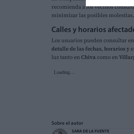
recomienda a los vecinos consulta
minimizar las posibles molestias.
Calles y horarios afectad
Los usuarios pueden consultar en 
detalle de las fechas, horarios y c
luz tanto en
Chiva
como en
Villa
Sobre el autor
SARA DE LA FUENTE