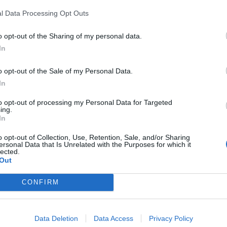
rogramados por Iberdrola
durante los
l Data Processing Opt Outs
 trabajos de mantenimiento y mejora que la
 de distribución.
o opt-out of the Sharing of my personal data.
In
r la distribuidora, las
interrupciones
 a diferentes calles y zonas de ambos
o opt-out of the Sale of my Personal Data.
In
, con el objetivo de garantizar el correcto
s eléctricas y mejorar la calidad del
to opt-out of processing my Personal Data for Targeted
ing.
In
o opt-out of Collection, Use, Retention, Sale, and/or Sharing
red eléctrica
ersonal Data that Is Unrelated with the Purposes for which it
lected.
ciones forman parte de las labores periódicas
Out
a red de distribución y que, para ejecutarlas
CONFIRM
rrumpir temporalmente el suministro
Data Deletion
Data Access
Privacy Policy
a de
cortes programados
, por lo que