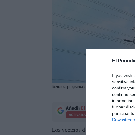
El Periodi
If you wish 
sensitive in
Iberdrola programa cortes de luz en Chiva y Villargo
confirm you
continue se
information 
further disc
Añadir
El Periodico de Aquí
como 
participants
ACTIVAR AHORA
Downstream 
Los vecinos de
Chiva
y
Villargord