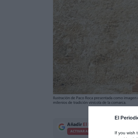
Ilustración de Paco Roca presentada como imagen of
milenios de tradición vinícola de la comarca.
El Periodi
Añadir
El Periodico de Aquí
como 
ACTIVAR AHORA
If you wish 