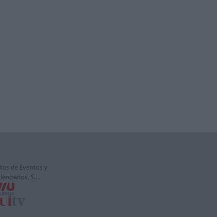
tos de Eventos y
alencianos, S.L.