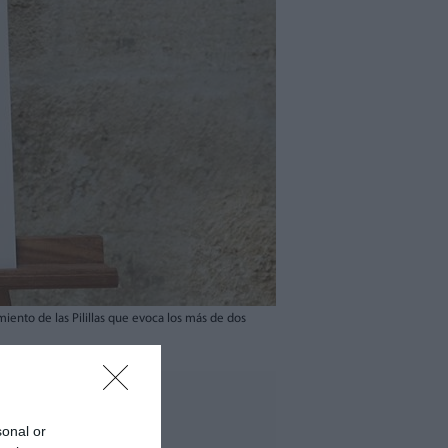
iento de las Pilillas que evoca los más de dos
sonal or