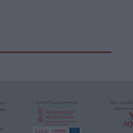
Amb el finançament de:
Otros produc
ros
digitales v
ipo
ad