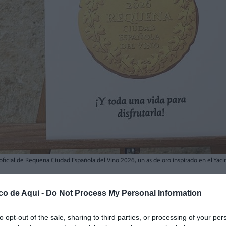
icial de Requena Ciudad Española del Vino 2026, un as de oro inspirado en el Yacim
co de Aqui -
Do Not Process My Personal Information
fuente preferida de Google de forma gratuita.
to opt-out of the sale, sharing to third parties, or processing of your per