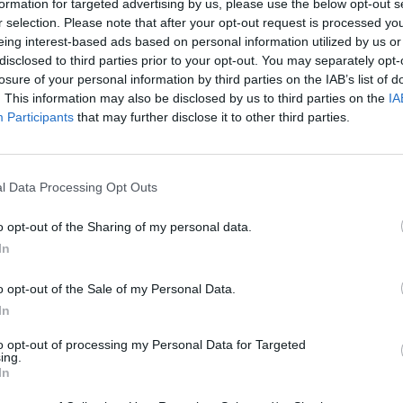
formation for targeted advertising by us, please use the below opt-out s
Paco Roca
ha sido el encargado de crear la
r selection. Please note that after your opt-out request is processed y
eing interest-based ads based on personal information utilized by us or
elebrará su condición de
Ciudad Española
disclosed to third parties prior to your opt-out. You may separately opt-
vo lugar este miércoles en el
Patio de Escala
losure of your personal information by third parties on the IAB’s list of
nde se fueron desvelando una a una las
. This information may also be disclosed by us to third parties on the
IA
Participants
that may further disclose it to other third parties.
puesta gráfica oficial de la capitalidad.
Turismo de la Diputación de València, Pedro
l Data Processing Opt Outs
urismo del Ayuntamiento de Requena,
oyecto, Nacho Villalba
; y el periodista
Jaime
o opt-out of the Sharing of my personal data.
r. Paco Roca no pudo estar presente por un
In
oyectó un vídeo en el que el propio
o opt-out of the Sale of my Personal Data.
royecto.
In
ja la esencia de Requena
to opt-out of processing my Personal Data for Targeted
ing.
ue de su trabajo: "He tratado de plasmar en
In
isitante va a poder disfrutar si se acerca a