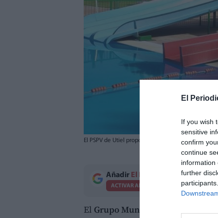
El Periodi
If you wish 
sensitive in
El PSPV de Utiel propone que la piscina municipal 
confirm you
continue se
information 
further disc
Añadir
El Periodico de Aquí
como 
participants
ACTIVAR AHORA
Downstream 
El
Grupo Municipal Socialista de 