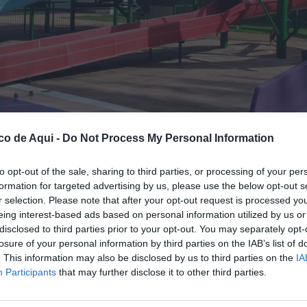
co de Aqui -
Do Not Process My Personal Information
to opt-out of the sale, sharing to third parties, or processing of your per
formation for targeted advertising by us, please use the below opt-out s
funcione como refugio climático durante los días de calor extremo.
//
EPDA
r selection. Please note that after your opt-out request is processed y
eing interest-based ads based on personal information utilized by us or
disclosed to third parties prior to your opt-out. You may separately opt-
losure of your personal information by third parties on the IAB’s list of
fuente preferida de Google de forma gratuita.
. This information may also be disclosed by us to third parties on the
IA
Participants
that may further disclose it to other third parties.
Utiel
ha presentado una propuesta para que