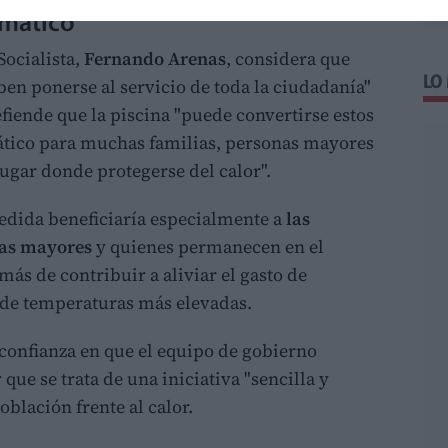
imático"
Socialista,
Fernando Arenas
, considera que
LO
ben ponerse al servicio de toda la ciudadanía"
efiende que la piscina "puede convertirse estos
mático para muchas familias, personas mayores
lugar donde protegerse del calor".
medida beneficiaría especialmente a
las
nas mayores
y quienes permanecen en el
ás de contribuir a aliviar el gasto de
 de temperaturas más elevadas.
onfianza en que el equipo de gobierno
que se trata de una iniciativa "sencilla y
oblación frente al calor.