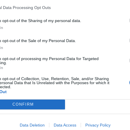
traordinarias ante la intensa ola de calor
l Data Processing Opt Outs
ntre las iniciativas planteadas figura
 un
refugio climático
, ampliando su horario
o opt-out of the Sharing of my personal data.
octurnos y ofreciendo acceso gratuito
In
 de calor extremo.
o opt-out of the Sale of my Personal Data.
In
ir las altas temperaturas
to opt-out of processing my Personal Data for Targeted
el horario de la piscina de 10:00 a 22:00
ing.
y
eliminar el coste de la entrada
durante los
In
tivo de facilitar a la población un espacio
o opt-out of Collection, Use, Retention, Sale, and/or Sharing
ersonal Data that Is Unrelated with the Purposes for which it
 de seguridad.
lected.
Out
 municipal reúne las condiciones necesarias
CONFIRM
 disponer de
vasos diferenciados para baño y
uegos acuáticos y toboganes
, además de
de sombra.
Data Deletion
Data Access
Privacy Policy