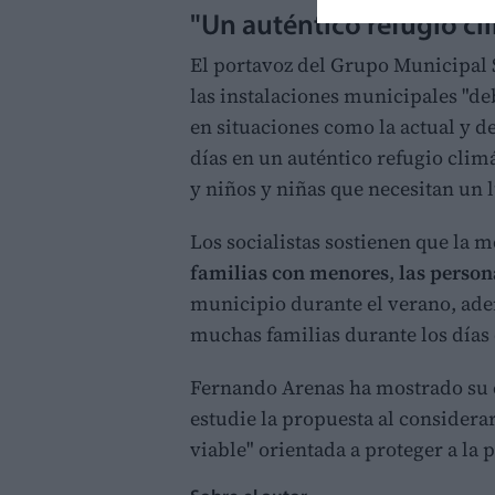
"Un auténtico refugio cl
El portavoz del Grupo Municipal 
las instalaciones municipales "de
en situaciones como la actual y d
días en un auténtico refugio cli
y niños y niñas que necesitan un 
Los socialistas sostienen que la 
familias con menores
,
las perso
municipio durante el verano, adem
muchas familias durante los días
Fernando Arenas ha mostrado su c
estudie la propuesta al considerar 
viable" orientada a proteger a la p