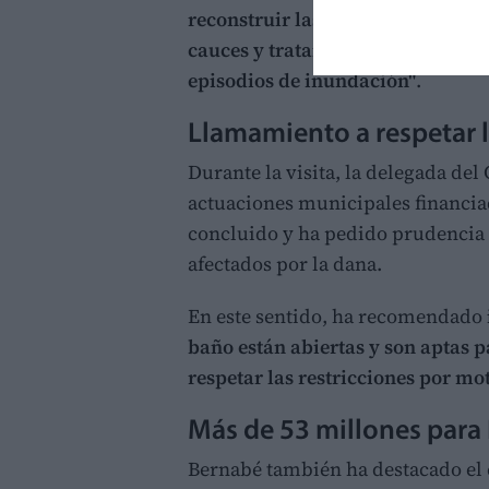
reconstruir las zonas más afecta
cauces y tratando de mejorar la r
episodios de inundación"
.
Llamamiento a respetar 
Durante la visita, la delegada de
actuaciones municipales financia
concluido y ha pedido prudencia a
afectados por la dana.
En este sentido, ha recomendado
baño están abiertas y son aptas p
respetar las restricciones por mo
Más de 53 millones para 
Bernabé también ha destacado el