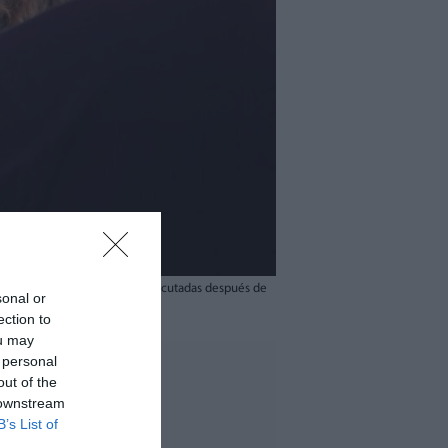
n de las obras de recuperación ejecutadas después de
sonal or
ection to
ou may
 personal
out of the
 downstream
B’s List of