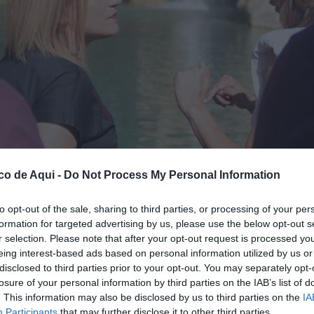
co de Aqui -
Do Not Process My Personal Information
o a la alcaldesa de Buñol, Virginia Sanz, el entorno del río Buñol tras la finalizació
to opt-out of the sale, sharing to third parties, or processing of your per
formation for targeted advertising by us, please use the below opt-out s
r selection. Please note that after your opt-out request is processed y
eing interest-based ads based on personal information utilized by us or
fuente preferida de Google de forma gratuita.
disclosed to third parties prior to your opt-out. You may separately opt-
losure of your personal information by third parties on the IAB’s list of
. This information may also be disclosed by us to third parties on the
IA
omunitat Valenciana,
Pilar Bernabé
, ha
Participants
that may further disclose it to other third parties.