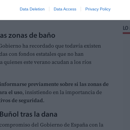
das, priorizando la dinámica natural de los
Data Deletion
Data Access
Privacy Policy
espuesta de la cuenca frente a futuros
LO
las zonas de baño
l Gobierno ha recordado que todavía existen
das con fondos estatales que no han
 quienes este verano acudan a los ríos
informarse previamente sobre si las zonas de
ara el uso
, insistiendo en la importancia de
tivos de seguridad
.
Buñol tras la dana
 compromiso del Gobierno de España con la