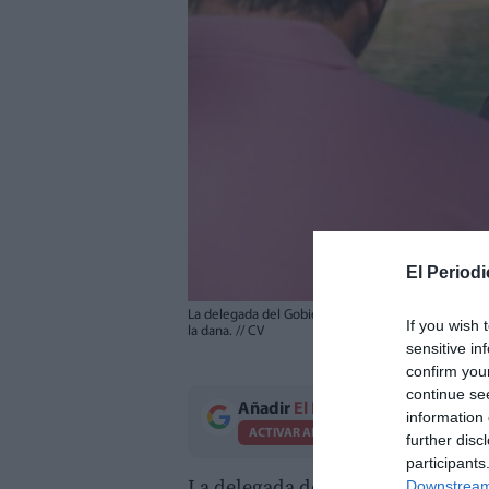
El Periodi
La delegada del Gobierno, Pilar Bernabé, visita junt
If you wish 
la dana.
//
CV
sensitive in
confirm you
continue se
Añadir
El Periodico de Aquí
como 
information 
ACTIVAR AHORA
further disc
participants
La delegada del Gobierno en la C
Downstream 