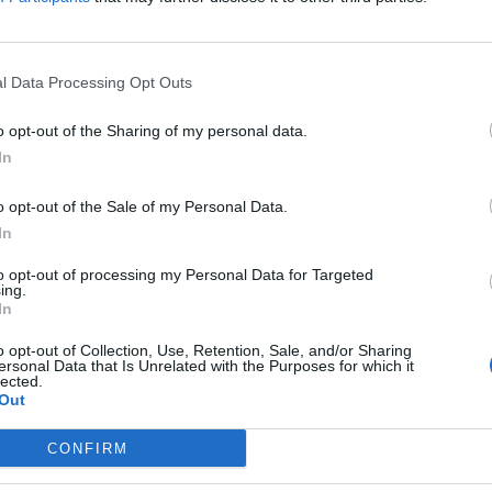
lcaldesa de Buñol,
Virginia Sanz
, la
gencia ejecutadas para recuperar el entorno
l Data Processing Opt Outs
ado octubre. La actuación, desarrollada por la
Júcar (CHJ)
, ha permitido reforzar la
o opt-out of the Sharing of my personal data.
s en varios afluentes del río Magro, entre
In
res y el Juanes.
o opt-out of the Sale of my Personal Data.
lones de euros
In
uaciones de emergencia en la cuenca del
to opt-out of processing my Personal Data for Targeted
ing.
os términos municipales de
Alborache, Buñol,
In
to de
3,5 millones de euros
. La CHJ ha
o opt-out of Collection, Use, Retention, Sale, and/or Sharing
de emergencia
previstas tras la dana, dentro
ersonal Data that Is Unrelated with the Purposes for which it
lected.
tido
más de 220 millones de euros
durante el
Out
CONFIRM
ivo de estos trabajos ha sido
"recuperar y