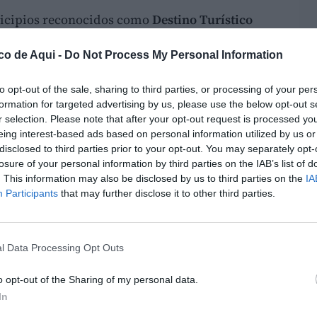
nicipios reconocidos como
Destino Turístico
, Fuenterrobles, Camporrobles, Sinarcas,
co de Aqui -
Do Not Process My Personal Information
do del Cabriel y Requena
, que abrirán
r la astronomía a todos los públicos.
to opt-out of the sale, sharing to third parties, or processing of your per
formation for targeted advertising by us, please use the below opt-out s
r expertos
r selection. Please note that after your opt-out request is processed y
eing interest-based ads based on personal information utilized by us or
on la participación de especialistas de la
disclosed to third parties prior to your opt-out. You may separately opt-
omía (AVA)
, que acompañarán a los asistentes
losure of your personal information by third parties on the IAB’s list of
o mediante telescopios y explicaciones
. This information may also be disclosed by us to third parties on the
IA
Participants
that may further disclose it to other third parties.
llas, constelaciones, nebulosas, cúmulos
l Data Processing Opt Outs
e requerirá inscripción previa individual para
menores.
o opt-out of the Sharing of my personal data.
LO
In
 Starlight 2026