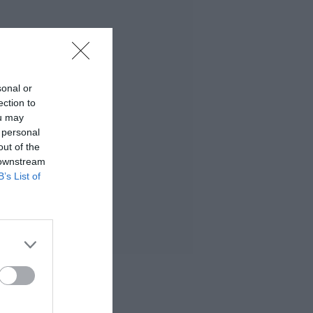
sonal or
ection to
ou may
 personal
out of the
 downstream
B’s List of
 MÁS LEÍDO