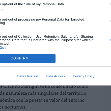
lio en Caudete de las Fuentes
y continuará
o opt-out of the Sale of my Personal Data.
In
to opt-out of processing my Personal Data for Targeted
ing.
In
o opt-out of Collection, Use, Retention, Sale, and/or Sharing
ersonal Data that Is Unrelated with the Purposes for which it
lected.
Out
l Cabriel
CONFIRM
Data Deletion
Data Access
Privacy Policy
las estrellas
l Circuito Starlight se ha consolidado como
de naturaleza más singulares del territorio,
ómica con la puesta en valor del entorno
los nocturnos.