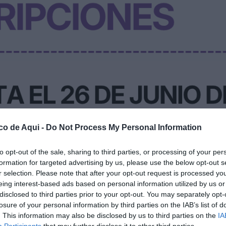
co de Aqui -
Do Not Process My Personal Information
s de Utiel 2026.
//
EPDA
to opt-out of the sale, sharing to third parties, or processing of your per
formation for targeted advertising by us, please use the below opt-out s
r selection. Please note that after your opt-out request is processed y
fuente preferida de Google de forma gratuita.
eing interest-based ads based on personal information utilized by us or
disclosed to third parties prior to your opt-out. You may separately opt-
losure of your personal information by third parties on the IAB’s list of
to el plazo de presentación de trabajos para
. This information may also be disclosed by us to third parties on the
IA