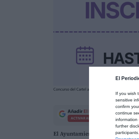
El Periodi
Concurso del Cartel anunciador de la Feria y Fiesta
If you wish 
sensitive in
confirm you
Añadir
El Periodico de Aquí
como 
continue se
ACTIVAR AHORA
information 
further disc
El Ayuntamiento de Utiel ha abier
participants