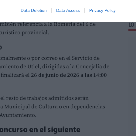
escudo oficial de Utiel y la leyenda:
“Feria y
Data Deletion
Data Access
Privacy Policy
eptiembre de 2026, en honor a la Santísima
ambién referencia a la Romería del 6 de
LO
urístico provincial.
o
onalmente o por correo en el Servicio de
iento de Utiel, dirigidas a la Concejalía de
finalizará el
26 de junio de 2026 a las 14:00
 el resto de trabajos admitidos serán
sa Municipal de Cultura o en dependencias
 Ayuntamiento.
concurso en el siguiente