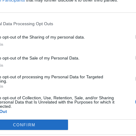
Participants
that may further disclose it to other third parties.
 de la Feria y Fiestas de 2026
, una
ue deseen participar con obras inéditas y
l Data Processing Opt Outs
ticipante podrá presentar tantos carteles
o opt-out of the Sharing of my personal data.
n sido publicados anteriormente. El
In
emio de 200 euros
para la obra ganadora, que
o opt-out of the Sale of my Personal Data.
 será la imagen oficial de las fiestas
In
to opt-out of processing my Personal Data for Targeted
ing.
In
 en formato de
50 por 70 centímetros
, a todo
o opt-out of Collection, Use, Retention, Sale, and/or Sharing
Ayuntamiento establece que la técnica será
ersonal Data that Is Unrelated with the Purposes for which it
lected.
nte el uso de
inteligencia artificial
, así como
Out
 o plateados. Además, los autores deberán
CONFIRM
le que acredite la originalidad de la obra.