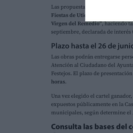
Las propuestas deberán incluir el 
Fiestas de Utiel, del 4 al 13 de s
Virgen del Remedio”
, haciendo t
septiembre, declarada de interés t
Plazo hasta el 26 de juni
Las obras podrán entregarse pers
Atención al Ciudadano del Ayuntam
Festejos. El plazo de presentación 
horas
.
Una vez elegido el cartel ganador,
expuestos públicamente en la Ca
municipales, según determine el
Consulta las bases del 