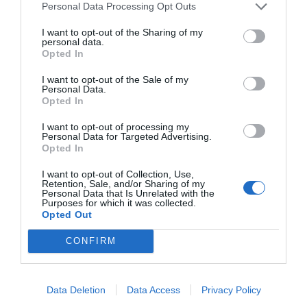
Personal Data Processing Opt Outs
I want to opt-out of the Sharing of my
personal data.
Opted In
I want to opt-out of the Sale of my
Personal Data.
Opted In
I want to opt-out of processing my
Personal Data for Targeted Advertising.
Opted In
I want to opt-out of Collection, Use,
Retention, Sale, and/or Sharing of my
Según ha detallado la Generalitat, el
próximo viernes
Personal Data that Is Unrelated with the
Purposes for which it was collected.
22 de mayo
se le realizará una nueva toma de muestra,
Opted Out
que corresponderá a la quinta PCR, la cual será
CONFIRM
enviada de nuevo al Centro Nacional de Microbiología
para su análisis.
Data Deletion
Data Access
Privacy Policy
Origen del caso y activación del protocolo