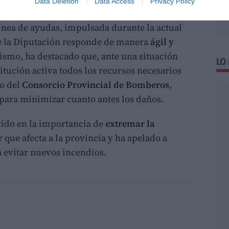
castellonenses.
Data Deletion
Data Access
Privacy Policy
ínea de ayudas, impulsada durante la actual
ue la Diputación responde de manera
ágil y
smo, ha destacado que, ante una situación
LO
stitución activa todos los recursos necesarios
no del
Consorcio Provincial de Bomberos
,
para minimizar cuanto antes los daños.
stido en la importancia de
extremar la
r que afecta a la provincia y ha apelado a
 evitar nuevos incendios.