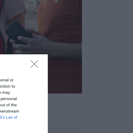
sonal or
ection to
ou may
 personal
out of the
 downstream
B’s List of