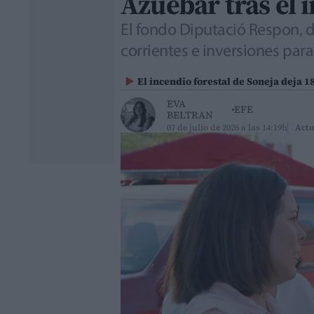
Azuébar tras el 
El fondo Diputació Respon, d
corrientes e inversiones para
El incendio forestal de Soneja deja 1
EVA
EFE
BELTRAN
07 de julio de 2026 a las 14:19h
Actu