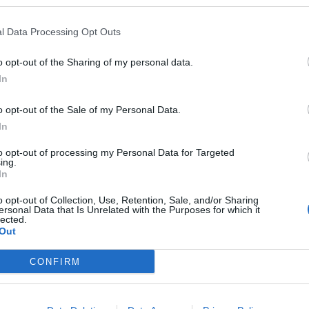
sto a disposición de los ayuntamientos
atástrofes
del plan
Diputació Respon
, con el
l Data Processing Opt Outs
 a los daños ocasionados por el
incendio
o opt-out of the Sharing of my personal data.
ngo en Soneja y que también afectó al
In
o opt-out of the Sale of my Personal Data.
a para ofrecer una
respuesta rápida
ante
In
irigida a municipios de
menos de 20.000
to opt-out of processing my Personal Data for Targeted
a Corporación Provincial. El apoyo
ing.
In
s corrientes
como
inversiones
, de modo que
 atender las necesidades derivadas de
o opt-out of Collection, Use, Retention, Sale, and/or Sharing
ersonal Data that Is Unrelated with the Purposes for which it
fe.
lected.
Out
 Castellón,
Marta Barrachina
, ha señalado
CONFIRM
itución garantiza una respuesta rápida
 antes posible, subrayando la prioridad en la