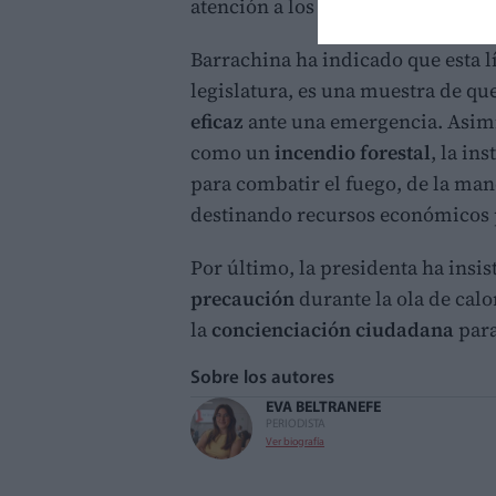
atención a los municipios y a los 
Barrachina ha indicado que esta l
legislatura, es una muestra de q
eficaz
ante una emergencia. Asimi
como un
incendio forestal
, la in
para combatir el fuego, de la ma
destinando recursos económicos 
Por último, la presidenta ha insi
precaución
durante la ola de calo
la
concienciación ciudadana
para
Sobre los autores
EVA BELTRAN
EFE
PERIODISTA
Ver biografía