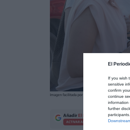
El Periodi
If you wish 
sensitive in
confirm you
Imagen facilitada por la Diputación de Castellón.
continue se
information 
further disc
participants
Añadir
El Periodico de Aquí
como 
Downstream 
ACTIVAR AHORA