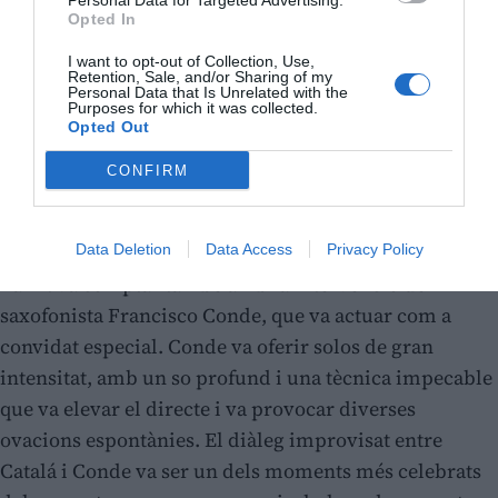
Personal Data for Targeted Advertising.
Opted In
I want to opt-out of Collection, Use,
Retention, Sale, and/or Sharing of my
Personal Data that Is Unrelated with the
Purposes for which it was collected.
Opted Out
CONFIRM
Data Deletion
Data Access
Privacy Policy
La nit va comptar també amb la intervenció del
saxofonista Francisco Conde, que va actuar com a
convidat especial. Conde va oferir solos de gran
intensitat, amb un so profund i una tècnica impecable
que va elevar el directe i va provocar diverses
ovacions espontànies. El diàleg improvisat entre
Catalá i Conde va ser un dels moments més celebrats