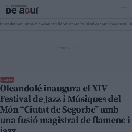
Ir al contenido principal
Portada
Comunitat
Valencia
Castellón
Alicante
Política
Economía
Sucesos
Cul
SEGORBE
Oleandolé inaugura el XIV
Festival de Jazz i Músiques del
Món “Ciutat de Segorbe” amb
una fusió magistral de flamenc i
jazz