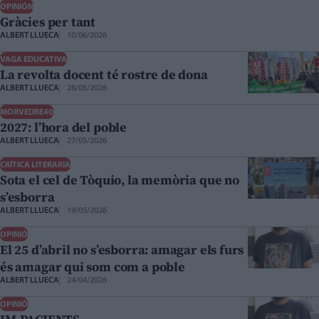
OPINIÓN
Gràcies per tant
ALBERT LLUECA
10/06/2026
VAGA EDUCATIVA
La revolta docent té rostre de dona
ALBERT LLUECA
28/05/2026
MORVEDRE40
2027: l’hora del poble
ALBERT LLUECA
27/05/2026
CRÍTICA LITERARIA
Sota el cel de Tòquio, la memòria que no
s’esborra
ALBERT LLUECA
19/05/2026
OPINIÓ
El 25 d’abril no s’esborra: amagar els furs
és amagar qui som com a poble
ALBERT LLUECA
24/04/2026
OPINIÓ