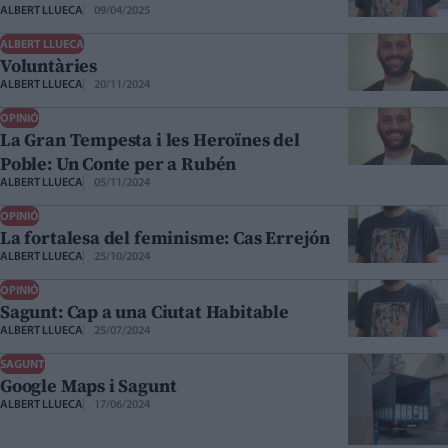
ALBERT LLUECA
09/04/2025
ALBERT LLUECA
Voluntàries
ALBERT LLUECA
20/11/2024
OPINIÓ
La Gran Tempesta i les Heroïnes del
Poble: Un Conte per a Rubén
ALBERT LLUECA
05/11/2024
OPINIÓ
La fortalesa del feminisme: Cas Errejón
ALBERT LLUECA
25/10/2024
OPINIÓ
Sagunt: Cap a una Ciutat Habitable
ALBERT LLUECA
25/07/2024
SAGUNT
Google Maps i Sagunt
ALBERT LLUECA
17/06/2024