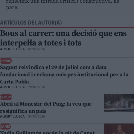
reflecteix una mirada crítica i constructiva. És
pare.
ARTÍCULOS DEL AUTOR(A)
Bous al carrer: una decisió que ens
interpel·la a totes i tots
ALBERT LLUECA
07/08/2026
OPINIÓ
Sagunt reivindica el 29 de juliol com a data
fundacional i reclama més pes institucional per a la
Carta Pobla
ALBERT LLUECA
29/07/2026
EL PUIG
Abril al Monestir del Puig: la veu que
resignifica un país
ALBERT LLUECA
24/07/2026
CANET
Nadia Guillamón encén la nit de Canet