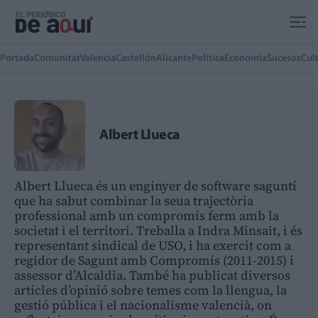
Ir al contenido principal
Portada
Comunitat
Valencia
Castellón
Alicante
Política
Economía
Sucesos
Cul
Albert Llueca
Albert Llueca és un enginyer de software saguntí
que ha sabut combinar la seua trajectòria
professional amb un compromís ferm amb la
societat i el territori. Treballa a Indra Minsait, i és
representant sindical de USO, i ha exercit com a
regidor de Sagunt amb Compromís (2011-2015) i
assessor d’Alcaldia. També ha publicat diversos
articles d’opinió sobre temes com la llengua, la
gestió pública i el nacionalisme valencià, on