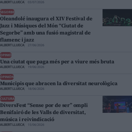
ALBERT LLUECA
03/07/2026
SEGORBE
Oleandolé inaugura el XIV Festival de
Jazz i Músiques del Món “Ciutat de
Segorbe” amb una fusió magistral de
flamenc i jazz
ALBERT LLUECA
27/06/2026
OPINIÓ
Una ciutat que paga més per a viure més bruta
ALBERT LLUECA
19/06/2026
OPINIÓN
Municipis que abracen la diversitat neurològica
ALBERT LLUECA
18/06/2026
CULTURA
DiversFest “Sense por de ser” ompli
Benifairó de les Valls de diversitat,
música i reivindicació
ALBERT LLUECA
15/06/2026