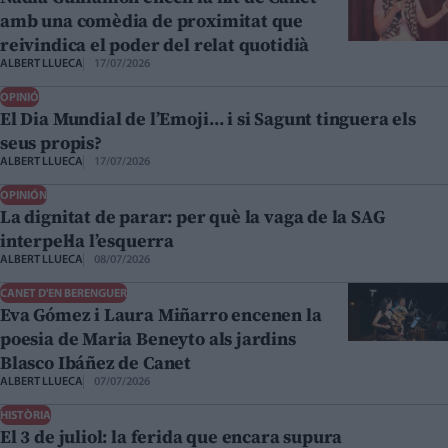
amb una comèdia de proximitat que
reivindica el poder del relat quotidià
ALBERT LLUECA
17/07/2026
OPINIÓ
El Dia Mundial de l’Emoji… i si Sagunt tinguera els
seus propis?
ALBERT LLUECA
17/07/2026
OPINIÓN
La dignitat de parar: per què la vaga de la SAG
interpel·la l’esquerra
ALBERT LLUECA
08/07/2026
CANET D'EN BERENGUER
Eva Gómez i Laura Miñarro encenen la
poesia de Maria Beneyto als jardins
Blasco Ibáñez de Canet
ALBERT LLUECA
07/07/2026
HISTÒRIA
El 3 de juliol: la ferida que encara supura