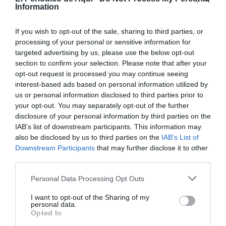
Information
OPINIÓ
El silenci del PP
If you wish to opt-out of the sale, sharing to third parties, or
ALBERT LLUECA
17/11/2025
processing of your personal or sensitive information for
OPINIÓ
targeted advertising by us, please use the below opt-out
Somriu, que arriba el canvi... o el
section to confirm your selection. Please note that after your
desastre
opt-out request is processed you may continue seeing
ALBERT LLUECA
03/11/2025
interest-based ads based on personal information utilized by
us or personal information disclosed to third parties prior to
CULTURA
your opt-out. You may separately opt-out of the further
"La Lechera que no Rompió el Cántaro",
disclosure of your personal information by third parties on the
una faula moderna sobre el temps, el
IAB’s list of downstream participants. This information may
diner i la llibertat
also be disclosed by us to third parties on the
IAB’s List of
ALBERT LLUECA
22/10/2025
Downstream Participants
that may further disclose it to other
third parties.
CULTURA
Más allá de El dorado Tour
Personal Data Processing Opt Outs
ALBERT LLUECA
17/10/2025
I want to opt-out of the Sharing of my
OPINIÓ
personal data.
Un futur valencià: llengua, cultura i
Opted In
dignitat