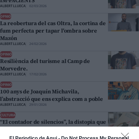
IM-PACIENTS
ALBERT LLUECA
02/03/2026
OPNIÓ
La reobertura del cas Oltra, la cortina de
fum perfecta per tapar l'ombra sobre
Mazón
ALBERT LLUECA
24/02/2026
OPINIÓ
Resiliència del turisme al Camp de
Morvedre.
ALBERT LLUECA
17/02/2026
OPINIÓ
100 anys de Joaquín Michavila,
l’abstracció que ens explica com a poble
ALBERT LLUECA
29/01/2026
CULTURA
“El contador de silencios”, la distopia que
ens fa escoltar el silenci
ALBERT LLUECA
17/12/2025
El Periodico de Aqui -
Do Not Process My Personal