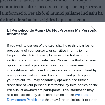
comunicatiu, altres necessiten temps per a processar
la informació. Per això,
el municipalisme inclusiu ha
de fugir de solucions rígides i apostar per la
flexibilitat, l'escolta activa i la participació directa
.
El Periodico de Aqui -
Do Not Process My Personal
Quan un ajuntament convida les persones
Information
neurodivergents i les seues famílies a formar part de
les decisions, està reconeixent-les com a
agents
If you wish to opt-out of the sale, sharing to third parties, or
processing of your personal or sensitive information for
polítics
i no com a simples receptores de serveis.
targeted advertising by us, please use the below opt-out
section to confirm your selection. Please note that after your
A més, un municipi que aposta per la inclusió no sols
opt-out request is processed you may continue seeing
beneficia les persones neurodivergents.
Un espai més
interest-based ads based on personal information utilized by
us or personal information disclosed to third parties prior to
tranquil, més accessible i més clar és millor per a tota
your opt-out. You may separately opt-out of the further
la ciutadania.
La inclusió no és un favor ni una
disclosure of your personal information by third parties on the
concessió: és una millora col·lectiva. És una manera de
IAB’s list of downstream participants. This information may
also be disclosed by us to third parties on the
IAB’s List of
dir que totes les persones compten i que totes tenen
Downstream Participants
that may further disclose it to other
dret a formar part de la vida pública. Quan un
third parties.