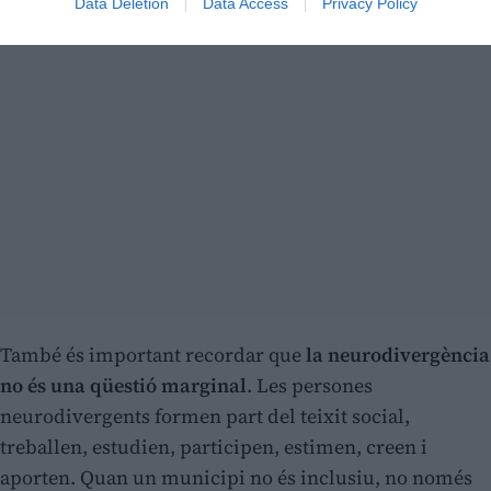
Data Deletion
Data Access
Privacy Policy
També és important recordar que
la neurodivergència
no és una qüestió marginal
. Les persones
neurodivergents formen part del teixit social,
treballen, estudien, participen, estimen, creen i
aporten. Quan un municipi no és inclusiu, no només