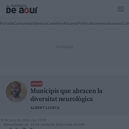
Ir al contenido principal
Portada
Comunitat
Valencia
Castellón
Alicante
Política
Economía
Sucesos
Cul
OPINIÓN
Municipis que abracen la
diversitat neurològica
ALBERT LLUECA
18 de junio de 2026 a las 13:50h
Actualizado el: 18 de junio de 2026 a las 13:50h