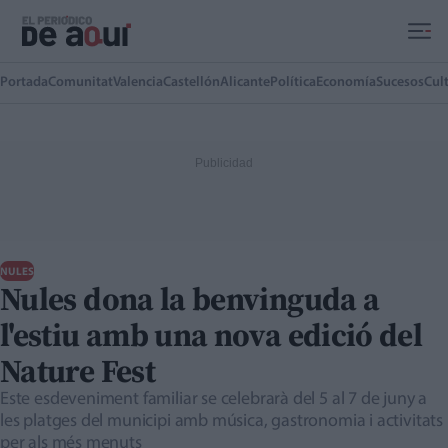
Ir al contenido principal
Portada
Comunitat
Valencia
Castellón
Alicante
Política
Economía
Sucesos
Cul
NULES
Nules dona la benvinguda a
l'estiu amb una nova edició del
Nature Fest
Este esdeveniment familiar se celebrarà del 5 al 7 de juny a
les platges del municipi amb música, gastronomia i activitats
per als més menuts