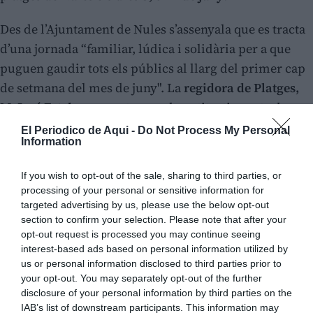
Des de l’Ajuntament de Nules s’assenyala que es tracta
d’una jornada “familiar, lúdica i solidària per a que
puguen gaudir tots els públics al llarg del primer cap
de setmana del mes de juny". La
regidora de Platges,
M. José Esteban,
apunta que el contitsoti aposta de nou
"per una programació d’estiu,
iniciant amb este
El Periodico de Aqui -
Do Not Process My Personal
Information
Nature Fest la temporada estival
amb una jornada de
benvinguda a la mar de Nules”.
If you wish to opt-out of the sale, sharing to third parties, or
processing of your personal or sensitive information for
targeted advertising by us, please use the below opt-out
section to confirm your selection. Please note that after your
opt-out request is processed you may continue seeing
interest-based ads based on personal information utilized by
us or personal information disclosed to third parties prior to
your opt-out. You may separately opt-out of the further
disclosure of your personal information by third parties on the
IAB’s list of downstream participants. This information may