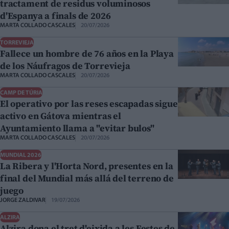
tractament de residus voluminosos
d'Espanya a finals de 2026
MARTA COLLADO CASCALES
20/07/2026
TORREVIEJA
Fallece un hombre de 76 años en la Playa
de los Náufragos de Torrevieja
MARTA COLLADO CASCALES
20/07/2026
CAMP DE TÚRIA
El operativo por las reses escapadas sigue
activo en Gátova mientras el
Ayuntamiento llama a "evitar bulos"
MARTA COLLADO CASCALES
20/07/2026
MUNDIAL 2026
La Ribera y l'Horta Nord, presentes en la
final del Mundial más allá del terreno de
juego
JORGE ZALDIVAR
19/07/2026
ALZIRA
Alzira dona el tret d'eixida a les Festes de