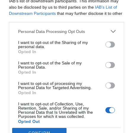
IAB’s list of downstream participants. This information may
BORJA PEDRÓS
25/07/2026
also be disclosed by us to third parties on the
IAB’s List of
Downstream Participants
that may further disclose it to other
GANDIA
El rebut de l'aigua i el nou Pla de Residus
third parties.
marquen el debat polític a Gandia
Personal Data Processing Opt Outs
MARTA COLLADO CASCALES
24/07/2026
I want to opt-out of the Sharing of my
ALMUSSAFES
personal data.
Almussafes celebra l'acord entre Ford i
Opted In
Geely com "la millor notícia per al futur
industrial del municipi"
I want to opt-out of the Sale of my
Personal Data.
MARTA COLLADO CASCALES
24/07/2026
Opted In
BENIMODO
Benimodo encara la recta final del
I want to opt-out of processing my
Personal Data for Targeted Advertising.
Festival a la Fresca amb quatre noves
Opted In
cites musicals
I want to opt-out of Collection, Use,
MARTA COLLADO CASCALES
23/07/2026
Retention, Sale, and/or Sharing of my
Personal Data that Is Unrelated with the
GUADASSUAR
Purposes for which it was collected.
Guadassuar, bressol de la música antiga
Opted Out
del 25 de juliol al 2 d’agost