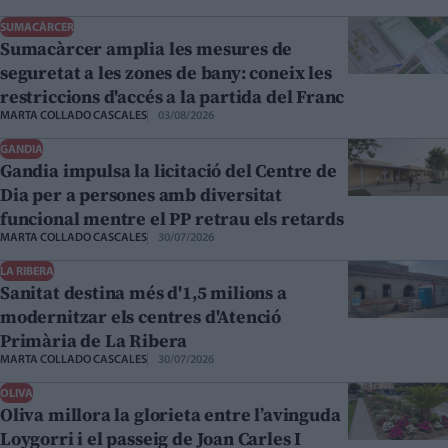
SUMACÀRCER
Sumacàrcer amplia les mesures de
seguretat a les zones de bany: coneix les
restriccions d'accés a la partida del Franc
MARTA COLLADO CASCALES
03/08/2026
GANDIA
Gandia impulsa la licitació del Centre de
Dia per a persones amb diversitat
funcional mentre el PP retrau els retards
MARTA COLLADO CASCALES
30/07/2026
LA RIBERA
Sanitat destina més d'1,5 milions a
modernitzar els centres d'Atenció
Primària de La Ribera
MARTA COLLADO CASCALES
30/07/2026
OLIVA
Oliva millora la glorieta entre l’avinguda
Loygorri i el passeig de Joan Carles I