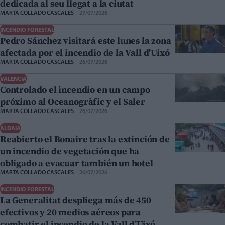
dedicada al seu llegat a la ciutat
MARTA COLLADO CASCALES
27/07/2026
INCENDIO FORESTAL
Pedro Sánchez visitará este lunes la zona
afectada por el incendio de la Vall d'Uixó
MARTA COLLADO CASCALES
26/07/2026
VALENCIA
Controlado el incendio en un campo
próximo al Oceanogràfic y el Saler
MARTA COLLADO CASCALES
26/07/2026
ALDAIA
Reabierto el Bonaire tras la extinción de
un incendio de vegetación que ha
obligado a evacuar también un hotel
MARTA COLLADO CASCALES
26/07/2026
INCENDIO FORESTAL
La Generalitat despliega más de 450
efectivos y 20 medios aéreos para
combatir el incendio de la Vall d’Uixó