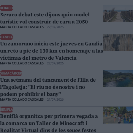
XERACO
Xeraco debat este dijous quin model
turístic vol construir de cara a 2050
MARTA COLLADO CASCALES
22/07/2026
GANDIA
Un zamorano inicia este jueves en Gandia
un reto a pie de 130 km en homenaje a las
víctimas del metro de Valencia
MARTA COLLADO CASCALES
22/07/2026
SUMACÀRCER
Una setmana del tancament de l'Illa de
l'Esgoletja: "El riu no és nostre i no
podem prohibir el bany"
MARTA COLLADO CASCALES
21/07/2026
BENIFLÀ
Beniflà organitza per primera vegada a
la comarca un Taller de Minecraft i
Realitat Virtual dins de les seues festes