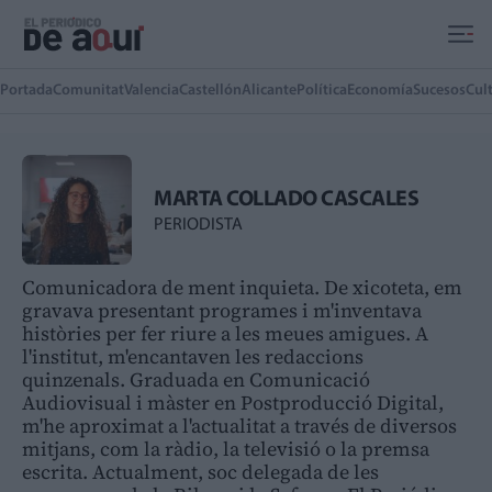
Ir al contenido principal
Portada
Comunitat
Valencia
Castellón
Alicante
Política
Economía
Sucesos
Cul
MARTA COLLADO CASCALES
PERIODISTA
Comunicadora de ment inquieta. De xicoteta, em
gravava presentant programes i m'inventava
històries per fer riure a les meues amigues. A
l'institut, m'encantaven les redaccions
quinzenals. Graduada en Comunicació
Audiovisual i màster en Postproducció Digital,
m'he aproximat a l'actualitat a través de diversos
mitjans, com la ràdio, la televisió o la premsa
escrita. Actualment, soc delegada de les