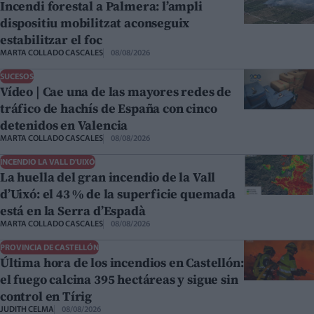
Incendi forestal a Palmera: l’ampli
dispositiu mobilitzat aconseguix
estabilitzar el foc
MARTA COLLADO CASCALES
08/08/2026
SUCESOS
Vídeo | Cae una de las mayores redes de
tráfico de hachís de España con cinco
detenidos en Valencia
MARTA COLLADO CASCALES
08/08/2026
INCENDIO LA VALL D'UIXÓ
La huella del gran incendio de la Vall
d’Uixó: el 43 % de la superficie quemada
está en la Serra d’Espadà
MARTA COLLADO CASCALES
08/08/2026
PROVINCIA DE CASTELLÓN
Última hora de los incendios en Castellón:
el fuego calcina 395 hectáreas y sigue sin
control en Tírig
JUDITH CELMA
08/08/2026