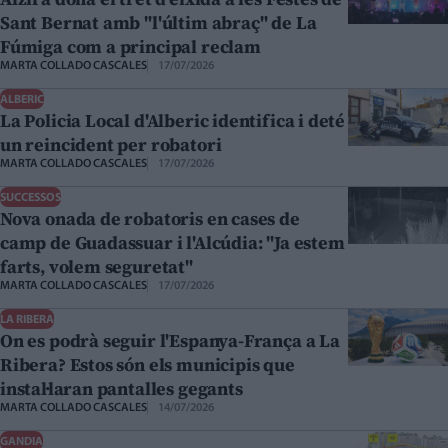
Sant Bernat amb "l'últim abraç" de La
Fúmiga com a principal reclam
MARTA COLLADO CASCALES
17/07/2026
ALBERIC
La Policia Local d'Alberic identifica i deté
un reincident per robatori
MARTA COLLADO CASCALES
17/07/2026
SUCCESSOS
Nova onada de robatoris en cases de
camp de Guadassuar i l'Alcúdia: "Ja estem
farts, volem seguretat"
MARTA COLLADO CASCALES
17/07/2026
LA RIBERA
On es podrà seguir l'Espanya-França a La
Ribera? Estos són els municipis que
instal·laran pantalles gegants
MARTA COLLADO CASCALES
14/07/2026
GANDIA