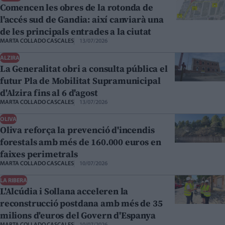
Comencen les obres de la rotonda de
l'accés sud de Gandia: així canviarà una
de les principals entrades a la ciutat
MARTA COLLADO CASCALES
13/07/2026
ALZIRA
La Generalitat obri a consulta pública el
futur Pla de Mobilitat Supramunicipal
d'Alzira fins al 6 d'agost
MARTA COLLADO CASCALES
13/07/2026
OLIVA
Oliva reforça la prevenció d'incendis
forestals amb més de 160.000 euros en
faixes perimetrals
MARTA COLLADO CASCALES
10/07/2026
LA RIBERA
L'Alcúdia i Sollana acceleren la
reconstrucció postdana amb més de 35
milions d'euros del Govern d'Espanya
MARTA COLLADO CASCALES
10/07/2026