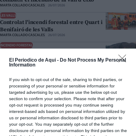
MARTA COLLADO CASCALES
26/07/2026
LES VALLS
Controlat l'incendi forestal entre Quart i
Benifairó de les Valls
MARTA COLLADO CASCALES
26/07/2026
INCENDIO FORESTAL
La Vilavella manté restringit l'accés al
municipi i només permet l'entrada per a
El Periodico de Aqui -
Do Not Process My Personal
Information
recollir medicació amb justificant
MARTA COLLADO CASCALES
26/07/2026
If you wish to opt-out of the sale, sharing to third parties, or
L'ALCORA
processing of your personal or sensitive information for
Declarat un incendi en una empresa de
targeted advertising by us, please use the below opt-out
ceràmica de l'Alcora
section to confirm your selection. Please note that after your
MARTA COLLADO CASCALES
26/07/2026
opt-out request is processed you may continue seeing
interest-based ads based on personal information utilized by
INCENDIO FORESTAL
La Vall d'Uixó logra estabilizar el
us or personal information disclosed to third parties prior to
your opt-out. You may separately opt-out of the further
incendio tras siete días y casi 9.600
disclosure of your personal information by third parties on the
hectáreas calcinadas