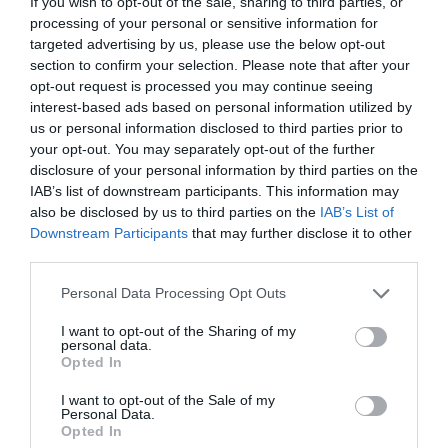
If you wish to opt-out of the sale, sharing to third parties, or
processing of your personal or sensitive information for
targeted advertising by us, please use the below opt-out
section to confirm your selection. Please note that after your
opt-out request is processed you may continue seeing
interest-based ads based on personal information utilized by
us or personal information disclosed to third parties prior to
your opt-out. You may separately opt-out of the further
disclosure of your personal information by third parties on the
Una de las pancartas de la manifestación por la huelga educativa en Valencia. // D.
Argueta
IAB’s list of downstream participants. This information may
also be disclosed by us to third parties on the
IAB’s List of
¿Por qué parte del profesorado decide ir a
Downstream Participants
that may further disclose it to other
la huelga?
third parties.
El malestar no es nuevo, pero ha cristalizado en una
Personal Data Processing Opt Outs
convocatoria unitaria tras meses de negociaciones
I want to opt-out of the Sharing of my
infructuosas.
Los sindicatos STEPV, CCOO y UGT
personal data.
Opted In
oficializaron la convocatoria el pasado 30 de
abril
, denunciando la falta de concreción de la
I want to opt-out of the Sale of my
Personal Data.
Conselleria de Educación
en temas clave como la
Opted In