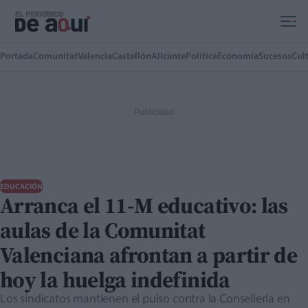
Ir al contenido principal
Portada
Comunitat
Valencia
Castellón
Alicante
Política
Economía
Sucesos
Cul
EDUCACIÓN
Arranca el 11-M educativo: las
aulas de la Comunitat
Valenciana afrontan a partir de
hoy la huelga indefinida
Los sindicatos mantienen el pulso contra la Conselleria en