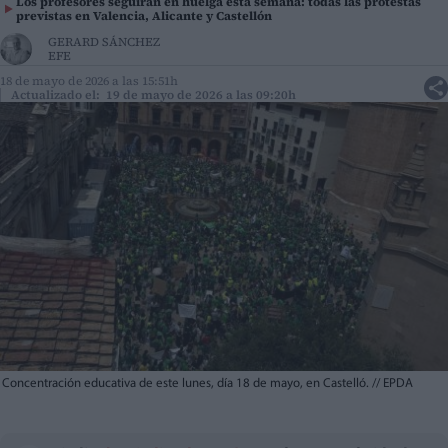
Los profesores seguirán en huelga esta semana: todas las protestas
previstas en Valencia, Alicante y Castellón
GERARD SÁNCHEZ
EFE
18 de mayo de 2026 a las 15:51h
Actualizado el: 19 de mayo de 2026 a las 09:20h
Concentración educativa de este lunes, día 18 de mayo, en Castelló.
//
EPDA