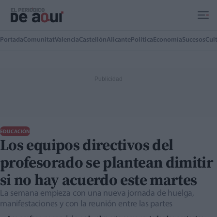
Ir al contenido principal
Portada
Comunitat
Valencia
Castellón
Alicante
Política
Economía
Sucesos
Cul
EDUCACIÓN
Los equipos directivos del
profesorado se plantean dimitir
si no hay acuerdo este martes
La semana empieza con una nueva jornada de huelga,
manifestaciones y con la reunión entre las partes