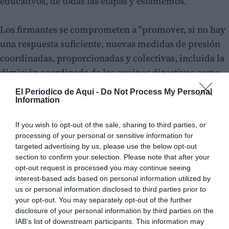
educativos, de todas las etapas y estamentos.
Los firmantes se comprometen a "promover, si no hay
una respuesta suficiente, nuevas medidas de presión
coordinadas, proporcionadas y colectivas, incluida la
dimisión coordinada de los equipos directivos como
medida extrema, hasta la resolución" de las
El Periodico de Aqui -
Do Not Process My Personal
reivindicaciones planteadas por los sindicatos y
Information
plataformas convocantes (como STEPV, CCOO, UGT,
If you wish to opt-out of the sale, sharing to third parties, or
CSIF y ANPE).
processing of your personal or sensitive information for
targeted advertising by us, please use the below opt-out
section to confirm your selection. Please note that after your
opt-out request is processed you may continue seeing
interest-based ads based on personal information utilized by
us or personal information disclosed to third parties prior to
your opt-out. You may separately opt-out of the further
disclosure of your personal information by third parties on the
IAB’s list of downstream participants. This information may