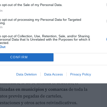
o opt-out of the Sale of my Personal Data.
ante comenzará a las 12:00 horas desde las
In
LO
to opt-out of processing my Personal Data for Targeted
ing.
 de
Valencia
, prevista para las 15:00 horas y
In
de concluir frente a la Conselleria de
o opt-out of Collection, Use, Retention, Sale, and/or Sharing
 de la reunión de la Mesa Sectorial convocada
ersonal Data that Is Unrelated with the Purposes for which it
lected.
rtí.
Out
entre sindicatos y Conselleria desde el inicio
CONFIRM
 la semana
Data Deletion
Data Access
Privacy Policy
ntinuará, si no se alcanza el acuerdo, el
alizadas en municipios y comarcas
de toda la
atos prevén pegadas de carteles,
taciones y otros actos reivindicativos.