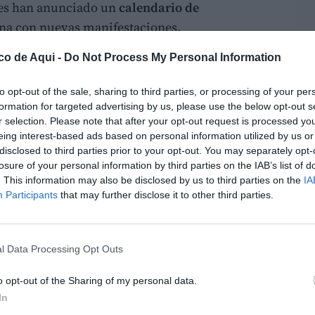
tes han anunciado un
calendario de
na con nuevas manifestaciones,
ativos en las tres provincias de la Comunitat
co de Aqui -
Do Not Process My Personal Information
ista esta tarde con la que el Consell pretende
to opt-out of the sale, sharing to third parties, or processing of your per
formation for targeted advertising by us, please use the below opt-out s
da por
multitudinarias protestas
y por la
falta
r selection. Please note that after your opt-out request is processed y
eing interest-based ads based on personal information utilized by us or
Educación, el conflicto continuará este lunes
disclosed to third parties prior to your opt-out. You may separately opt-
ientras ambas partes intentan retomar la
losure of your personal information by third parties on the IAB’s list of
. This information may also be disclosed by us to third parties on the
IA
Participants
that may further disclose it to other third parties.
s antes de la reunión con
l Data Processing Opt Outs
tas tendrá lugar este lunes 18 de mayo con
tellón, Alicante y Valencia.
o opt-out of the Sharing of my personal data.
In
ancará a las 11:00 horas frente a la Dirección