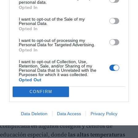
personal data.
Opted In
I want to opt-out of the Sale of my
Personal Data.
Opted In
I want to opt-out of processing my
Personal Data for Targeted Advertising.
A post shared by El Periódico de Aquí (@periodicodeaqui)
Opted In
I want to opt-out of Collection, Use,
Panderetas y silbatos para hacerse oír
Retention, Sale, and/or Sharing of my
Personal Data that Is Unrelated with the
Purposes for which it was collected.
La protesta, convocada de manera espontánea, ha
Opted Out
reunido a docentes que han querido trasladar a la calle
CONFIRM
el
malestar
que sigue existiendo en buena parte de los
centros educativos valencianos
.
Data Deletion
Data Access
Privacy Policy
Rosell ha explicado que la situación es especialmente
complicada en algunos colegios y centros de
educación especial, donde
las altas temperaturas