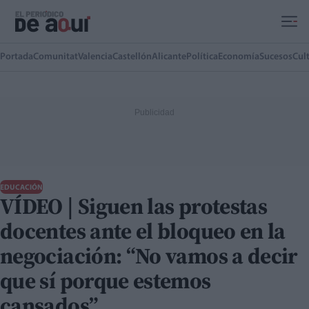
Ir al contenido principal
Portada
Comunitat
Valencia
Castellón
Alicante
Política
Economía
Sucesos
Cul
EDUCACIÓN
VÍDEO | Siguen las protestas
docentes ante el bloqueo en la
negociación: “No vamos a decir
que sí porque estemos
cansados”