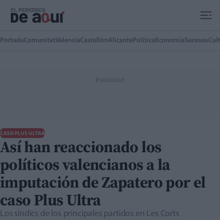
Ir al contenido principal
Portada
Comunitat
Valencia
Castellón
Alicante
Política
Economía
Sucesos
Cul
CASO PLUS ULTRA
Así han reaccionado los
políticos valencianos a la
imputación de Zapatero por el
caso Plus Ultra
Los síndics de los principales partidos en Les Corts