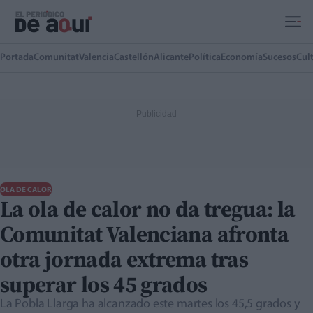
Ir al contenido principal
Portada
Comunitat
Valencia
Castellón
Alicante
Política
Economía
Sucesos
Cul
OLA DE CALOR
La ola de calor no da tregua: la
Comunitat Valenciana afronta
otra jornada extrema tras
superar los 45 grados
La Pobla Llarga ha alcanzado este martes los 45,5 grados y