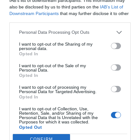
IAB’s list of downstream participants. This information may
also be disclosed by us to third parties on the
IAB’s List of
Downstream Participants
that may further disclose it to other
third parties.
Personal Data Processing Opt Outs
I want to opt-out of the Sharing of my
personal data.
Opted In
I want to opt-out of the Sale of my
Tras una jornada especialmente adversa, el episodio
Personal Data.
Opted In
de temperaturas significativamente elevadas
continuará durante las próximas horas. A las altas
I want to opt-out of processing my
Personal Data for Targeted Advertising.
temperaturas se suma la posibilidad de que se
Opted In
produzcan
tormentas secas o con escasa precipitación
I want to opt-out of Collection, Use,
en zonas del interior
, un fenómeno que incrementa
Retention, Sale, and/or Sharing of my
Personal Data that Is Unrelated with the
todavía más la preocupación por el riesgo de
Purposes for which it was collected.
Opted Out
incendios forestales, como los declarados este martes
en
La Yesa
y
Chera
a causa de la caída de rayos.
CONFIRM