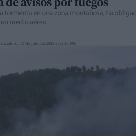
 de avisos por fuegos
una tormenta en una zona montañosa, ha obliga
 un medio aéreo
alizado el: 07 de julio de 2026 a las 20:09h