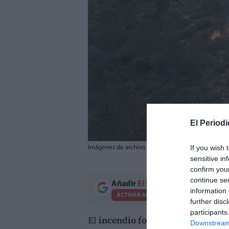
El Periodi
If you wish 
Imágenes de archivo de un incendio forestal. / GV
sensitive in
confirm you
continue se
Añadir
El Periodico de Aquí
como 
information 
ACTIVAR AHORA
further disc
participants
El
incendio forestal
declarado es
Downstream 