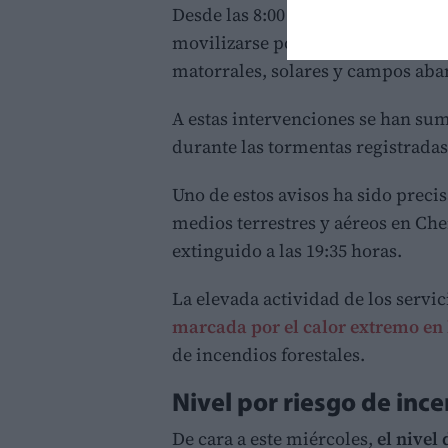
Desde las 8:00 horas de este marte
movilizarse por un total de
18 av
matorrales, solares y campos ab
A estas intervenciones se han su
durante las tormentas registrada
Uno de estos avisos ha sido preci
medios terrestres y aéreos en Ch
extinguido a las 19:35 horas.
La elevada actividad de los servi
marcada por el calor extremo en 
de incendios forestales.
Nivel por riesgo de inc
De cara a este miércoles,
el nivel