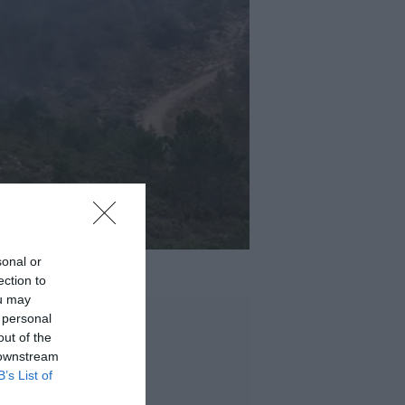
sonal or
ection to
ou may
 personal
out of the
 downstream
B’s List of