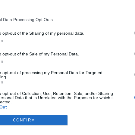
equena, ha quedado extinguido a las 19:35
sorcio Provincial de Bomberos de Valencia.
l Data Processing Opt Outs
ialmente por el Centro de Coordinación de
o opt-out of the Sharing of my personal data.
omo un
incendio forestal en la zona de Peña
In
que posteriormente el fuego ha quedado
al de Chera.
o opt-out of the Sale of my Personal Data.
In
una unidad de Bomberos Forestales de la
to opt-out of processing my Personal Data for Targeted
edio aéreo para trabajar en las labores de
ing.
In
o opt-out of Collection, Use, Retention, Sale, and/or Sharing
por el calor y las tormentas
ersonal Data that Is Unrelated with the Purposes for which it
lected.
cido en una jornada de intensa actividad para
Out
cial de Valencia, marcada por las altas
CONFIRM
stradas en zonas del interior
.