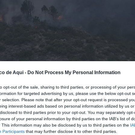
co de Aqui -
Do Not Process My Personal Information
to opt-out of the sale, sharing to third parties, or processing of your per
A
//
GVA
formation for targeted advertising by us, please use the below opt-out s
r selection. Please note that after your opt-out request is processed y
eing interest-based ads based on personal information utilized by us or
fuente preferida de Google de forma gratuita.
disclosed to third parties prior to your opt-out. You may separately opt-
losure of your personal information by third parties on the IAB’s list of
. This information may also be disclosed by us to third parties on the
IA
te martes en una zona montañosa de
Chera
, en
Participants
that may further disclose it to other third parties.