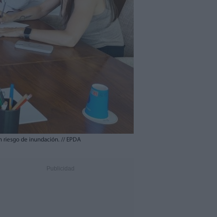
in riesgo de inundación.
//
EPDA