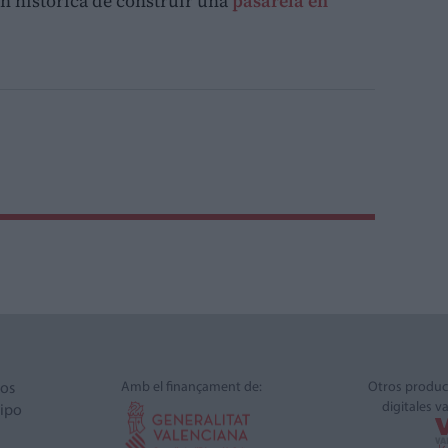
ón histórica de construir una
pasarela en
Amb el finançament de:
Otros produc
ros
digitales v
ipo