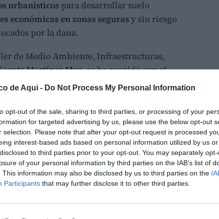
s urbanísticos
para desarrollar suelo
des económicas en zonas seguras
y sin riesgo
vocados por la dana.
ller de Medio Ambiente, Infraestructuras,
icente Martínez Mus
, se ha reunido con el
ert Raga
; la concejala de Planificación
co de Aqui -
Do Not Process My Personal Information
epresentantes de ambas administraciones para
s
Planes Especiales Urbanísticos de
to opt-out of the sale, sharing to third parties, or processing of your per
formation for targeted advertising by us, please use the below opt-out s
r selection. Please note that after your opt-out request is processed y
eing interest-based ads based on personal information utilized by us or
yuntamiento contempla dos ámbitos de
disclosed to third parties prior to your opt-out. You may separately opt-
 el PEUR El Penyot
, con el objetivo de
losure of your personal information by third parties on the IAB’s list of
. This information may also be disclosed by us to third parties on the
IA
suelos y favorecer la reubicación de
Participants
that may further disclose it to other third parties.
ias afectadas por las inundaciones.
 cuadrados afectados por la