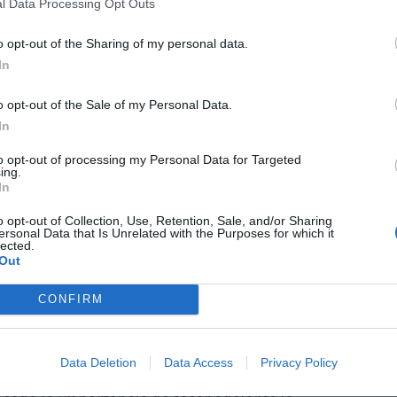
l Data Processing Opt Outs
o opt-out of the Sharing of my personal data.
có importantes daños en diferentes
zonas
In
almente en La Reva, El Oliveral y Entrevies,
LO
s millones de metros cuadrados de suelo.
o opt-out of the Sale of my Personal Data.
In
anes urbanísticos buscan facilitar el traslado
to opt-out of processing my Personal Data for Targeted
 económicas en zonas con mayor seguridad
ing.
In
o opt-out of Collection, Use, Retention, Sale, and/or Sharing
s ha trasladado la voluntad de la Conselleria
ersonal Data that Is Unrelated with the Purposes for which it
lected.
para avanzar en la tramitación de los
Out
sta actuación avance con seguridad jurídica,
CONFIRM
d posible”, ha señalado el vicepresidente
a reconstrucción debe servir para
“reducir
ridad del territorio”
.
Data Deletion
Data Access
Privacy Policy