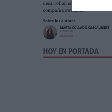
desarrollan en las inmediaciones 
compañía PowerCo
.
Sobre los autores
MARTA COLLADO CASCALES
EFE
PERIODISTA
Ver biografía
HOY EN PORTADA