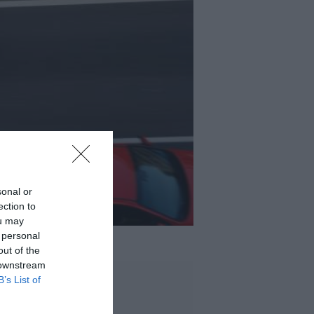
sonal or
ection to
ou may
 personal
out of the
 downstream
B’s List of