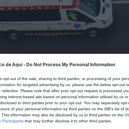
co de Aqui -
Do Not Process My Personal Information
to opt-out of the sale, sharing to third parties, or processing of your per
formation for targeted advertising by us, please use the below opt-out s
r selection. Please note that after your opt-out request is processed y
eing interest-based ads based on personal information utilized by us or
inconsciente en el interior de un vehículo en la CV-309.
//
EPDA
disclosed to third parties prior to your opt-out. You may separately opt-
losure of your personal information by third parties on the IAB’s list of
. This information may also be disclosed by us to third parties on the
IA
fuente preferida de Google de forma gratuita.
Participants
that may further disclose it to other third parties.