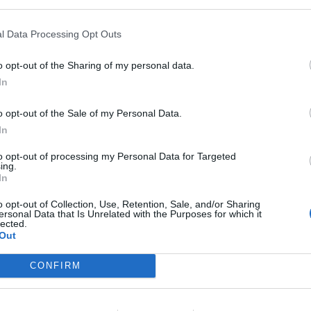
do
este viernes tras ser hallado
inconsciente
l Data Processing Opt Outs
a
CV-309 a su paso por
Sagunto
, en las
ía PowerCo
, según ha informado el Centro de
o opt-out of the Sharing of my personal data.
rgencias (CICU).
In
 horas
, alertando de la presencia de un
o opt-out of the Sale of my Personal Data.
lo. Hasta el lugar se ha movilizado una
In
to opt-out of processing my Personal Data for Targeted
ing.
In
as
maniobras de reanimación
s, aunque finalmente no ha sido posible
o opt-out of Collection, Use, Retention, Sale, and/or Sharing
ersonal Data that Is Unrelated with the Purposes for which it
 confirmado su fallecimiento
.
lected.
Out
dia Civil
ha informado de que, al parecer,
no
CONFIRM
Las mismas fuentes relatan que
un trabajador
ado de obra de unos trabajos que se