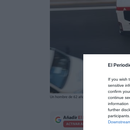
El Periodi
If you wish 
sensitive in
confirm you
continue se
Un hombre de 62 años ha fallecido tras ser hallado 
information 
further disc
participants
Añadir
El Periodico de Aquí
como 
Downstream 
ACTIVAR AHORA