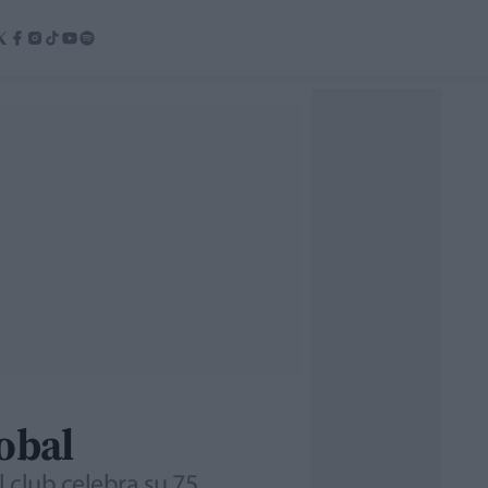
obal
l club celebra su 75