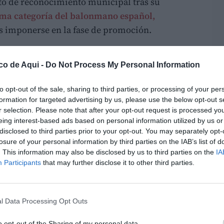
to de reconocimiento municipal tras su
ima categoría del balonmano español,
s imponerse en la fase de promoción.
tivo con una ajustada victoria en la final
co de Aqui -
Do Not Process My Personal Information
18-17), en una temporada especialmente
niversario del club
.
to opt-out of the sale, sharing to third parties, or processing of your per
formation for targeted advertising by us, please use the below opt-out s
l año del 75 aniversario
r selection. Please note that after your opt-out request is processed y
eing interest-based ads based on personal information utilized by us or
liga regular en
segunda posición
, lo que le
disclosed to third parties prior to your opt-out. You may separately opt-
nso en el Pabellón Polideportivo Puerto de
losure of your personal information by third parties on the IAB’s list of
o local superó al SCDR Anaitasuna por 28-24,
. This information may also be disclosed by us to third parties on the
IA
Participants
that may further disclose it to other third parties.
cante hizo lo propio frente al Club Balonmano
l Data Processing Opt Outs
se resolvió por un margen mínimo a favor del
e mantuvo el control del partido durante gran
o opt-out of the Sharing of my personal data.