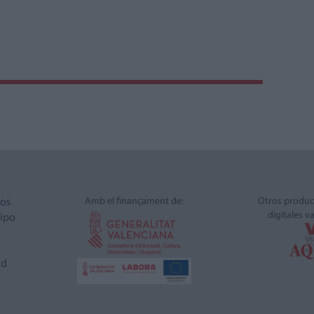
Amb el finançament de:
Otros produc
ros
digitales v
ipo
ad