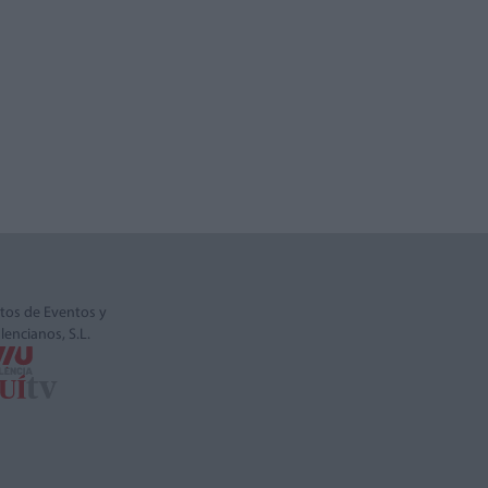
tos de Eventos y
alencianos, S.L.