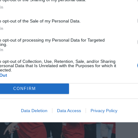
ue resistir hasta el último instante para
In
o opt-out of the Sale of my Personal Data.
LO
In
to opt-out of processing my Personal Data for Targeted
ing.
In
o opt-out of Collection, Use, Retention, Sale, and/or Sharing
ersonal Data that Is Unrelated with the Purposes for which it
lected.
Out
CONFIRM
Data Deletion
Data Access
Privacy Policy