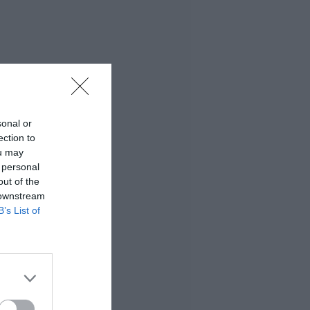
sonal or
ection to
ou may
 personal
out of the
 downstream
B’s List of