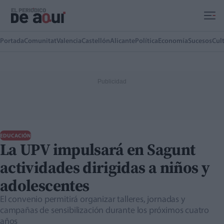
Ir al contenido principal
Portada
Comunitat
Valencia
Castellón
Alicante
Política
Economía
Sucesos
Cul
EDUCACIÓN
La UPV impulsará en Sagunt
actividades dirigidas a niños y
adolescentes
El convenio permitirá organizar talleres, jornadas y
campañas de sensibilización durante los próximos cuatro
años