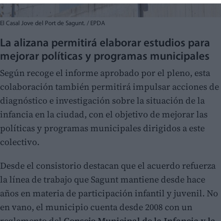
El Casal Jove del Port de Sagunt. / EPDA
La alizana permitirá elaborar estudios para
mejorar políticas y programas municipales
Según recoge el informe aprobado por el pleno, esta
colaboración también permitirá impulsar acciones de
diagnóstico e investigación sobre la situación de la
infancia en la ciudad, con el objetivo de mejorar las
políticas y programas municipales dirigidos a este
colectivo.
Desde el consistorio destacan que el acuerdo refuerza
la línea de trabajo que Sagunt mantiene desde hace
años en materia de participación infantil y juvenil. No
en vano, el municipio cuenta desde 2008 con un
reglamento del
Consejo Municipal de la Infancia y la