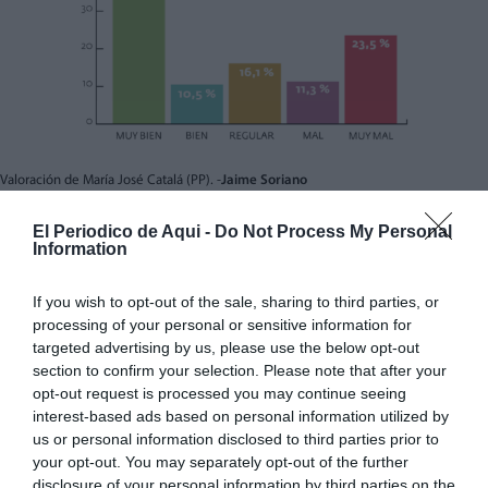
Valoración de María José Catalá (PP). -
Jaime Soriano
2. Pilar Bernabé (PSPV-PSOE)
El Periodico de Aqui -
Do Not Process My Personal
Information
La dirigente socialista Pilar Bernabé se sitúa en una
posición más complicada. La actual delegada del
If you wish to opt-out of the sale, sharing to third parties, or
Gobierno obtiene un
33,5% de valoraciones positivas
,
processing of your personal or sensitive information for
con un 24,1% de “muy buena” y un 9,4% de “buena”.
targeted advertising by us, please use the below opt-out
section to confirm your selection. Please note that after your
Sin embargo, las opiniones negativas ascienden al
opt-out request is processed you may continue seeing
50,9%, repartidas entre el 29% de “muy mala” y el
interest-based ads based on personal information utilized by
21,9% de “mala”. Además, un 15,6% de los encuestados
us or personal information disclosed to third parties prior to
your opt-out. You may separately opt-out of the further
la califica como “regular”.
disclosure of your personal information by third parties on the