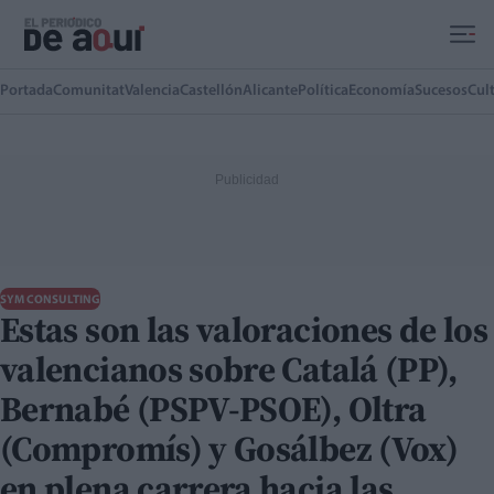
Ir al contenido principal
Portada
Comunitat
Valencia
Castellón
Alicante
Política
Economía
Sucesos
Cul
SYM CONSULTING
Estas son las valoraciones de los
valencianos sobre Catalá (PP),
Bernabé (PSPV-PSOE), Oltra
(Compromís) y Gosálbez (Vox)
en plena carrera hacia las