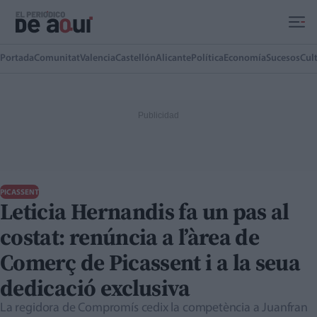
Ir al contenido principal
Portada
Comunitat
Valencia
Castellón
Alicante
Política
Economía
Sucesos
Cul
PICASSENT
Leticia Hernandis fa un pas al
costat: renúncia a l’àrea de
Comerç de Picassent i a la seua
dedicació exclusiva
La regidora de Compromís cedix la competència a Juanfran