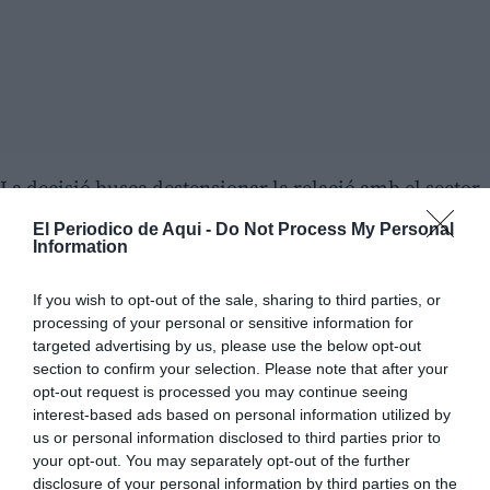
La decisió busca destensionar la relació amb el sector
de la proximitat després del malestar manifestat per
El Periodico de Aqui -
Do Not Process My Personal
part del teixit associatiu. En el text, la regidora explica
Information
els motius del seu pas al costat:
“prenc esta decisió de
If you wish to opt-out of the sale, sharing to third parties, or
manera conscient i reflexionada. En els últims mesos,
processing of your personal or sensitive information for
des d'alguns sectors se m'ha acusat de ser un
targeted advertising by us, please use the below opt-out
entrebanc per a l'impuls del comerç local, i res em
section to confirm your selection. Please note that after your
opt-out request is processed you may continue seeing
preocupa més que el benestar de tots els valents i
interest-based ads based on personal information utilized by
valentes que alcen la persiana cada matí per a oferir-
us or personal information disclosed to third parties prior to
nos un servei de proximitat”
.
your opt-out. You may separately opt-out of the further
disclosure of your personal information by third parties on the