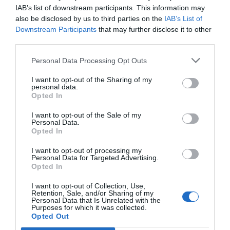
IAB’s list of downstream participants. This information may
"Deures fets" i relleu intern en el grup
also be disclosed by us to third parties on the
IAB’s List of
municipal
Downstream Participants
that may further disclose it to other
third parties.
Hernandis ha volgut deixar clar que la seua eixida de
l'àrea de Comerç es produïx deixant encarrilades les
Personal Data Processing Opt Outs
principals línies de gestió de la regidoria:
“Renuncie a
I want to opt-out of the Sharing of my
esta competència sabent que en el pròxim plenari
personal data.
Opted In
s'aprovarà un nou sistema de bons comerç pels que
he estat treballant des que vaig ser nomenada
I want to opt-out of the Sale of my
Personal Data.
regidora, que els plecs de licitació de la Fira del
Opted In
Comerç i la Tapa estan ja preparats per a publicar-se i
I want to opt-out of processing my
que he signat una proposta de conveni amb
Personal Data for Targeted Advertising.
Opted In
l'Associació de Comerciants que facilitarà la
col·laboració entre les parts. El comerç de Picassent es
I want to opt-out of Collection, Use,
Retention, Sale, and/or Sharing of my
queda en bones mans, en les del meu company de
Personal Data that Is Unrelated with the
Purposes for which it was collected.
grup Juanfran Albert”
.
Opted Out