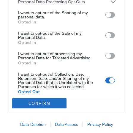
Personal Data Processing Opt Outs
al frente del Consistorio, destacando el valor
I want to opt-out of the Sharing of my
simbólico de su llegada a la alcaldía como un reflejo
personal data.
del avance hacia la igualdad real de género y el
Opted In
liderazgo femenino en los espacios de
I want to opt-out of the Sale of my
Personal Data.
responsabilidad política. Asimismo, ha expresado su
Opted In
agradecimiento por la confianza depositada en ella y
I want to opt-out of processing my
ha reafirmado su modelo de hacer política, basado en
Personal Data for Targeted Advertising.
la cercanía, la honestidad y la búsqueda de soluciones
Opted In
útiles para el bienestar de la ciudadanía de Albuixech.
I want to opt-out of Collection, Use,
Retention, Sale, and/or Sharing of my
Personal Data that Is Unrelated with the
Purposes for which it was collected.
Opted Out
CONFIRM
Data Deletion
Data Access
Privacy Policy