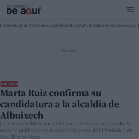
Ir al contenido principal
Portada
Comunitat
Valencia
Castellón
Alicante
Política
Economía
Sucesos
Cul
ALBUIXECH
Marta Ruiz confirma su
candidatura a la alcaldía de
Albuixech
La actual alcaldesa socialista lo confirma en un artículo de
opinión publicado en la edición impresa de El Periódico de
Aquí l'Horta Nord