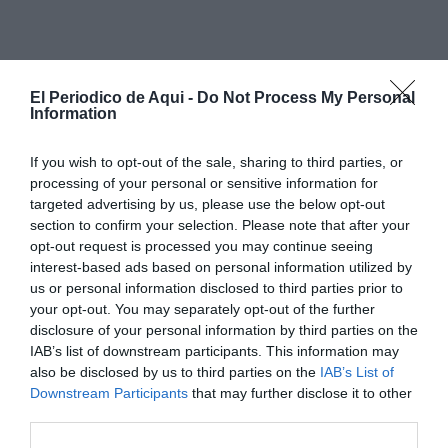
El Periodico de Aqui -
Do Not Process My Personal
Marta Ruiz, quien asumió el cargo convirtiéndose en
Information
la
primera mujer de la historia en ocupar la alcaldía
If you wish to opt-out of the sale, sharing to third parties, or
de Albuixech
, ha manifestado que afronta el futuro
processing of your personal or sensitive information for
"con la misma ilusión y responsabilidad con la que
targeted advertising by us, please use the below opt-out
asumí este reto desde el primer día" y con el firme
section to confirm your selection. Please note that after your
opt-out request is processed you may continue seeing
propósito de"seguir impulsando proyectos,
interest-based ads based on personal information utilized by
escuchando a la ciudadanía y defendiendo siempre
us or personal information disclosed to third parties prior to
los intereses de nuestros vecinos y vecinas". Para la
your opt-out. You may separately opt-out of the further
disclosure of your personal information by third parties on the
alcaldesa socialista, la decisión responde a que
IAB’s list of downstream participants. This information may
"todavía quedan muchos retos por delante" en el
also be disclosed by us to third parties on the
IAB’s List of
municipio.
Downstream Participants
that may further disclose it to other
third parties.
En su escrito, Ruiz ha hecho balance de su trayectoria