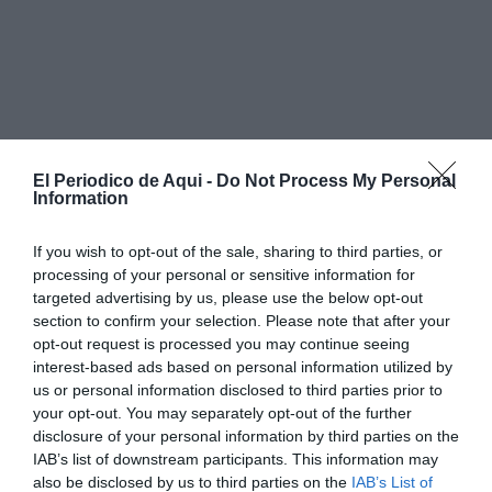
Durante el transcurso del acto, la formación
El Periodico de Aqui -
Do Not Process My Personal
Information
conservadora ha hecho balance de las actuaciones
llevadas a cabo a lo largo de la legislatura. Desde el
If you wish to opt-out of the sale, sharing to third parties, or
Partido Popular se ha incidido en que el municipio ha
processing of your personal or sensitive information for
targeted advertising by us, please use the below opt-out
experimentado una reactivación basada en la llegada
section to confirm your selection. Please note that after your
de inversiones y proyectos estratégicos en áreas como
opt-out request is processed you may continue seeing
la movilidad, la limpieza, la accesibilidad, la
interest-based ads based on personal information utilized by
us or personal information disclosed to third parties prior to
educación y la regeneración urbana, asegurando que
your opt-out. You may separately opt-out of the further
la localidad “ha vuelto a ponerse en marcha después
disclosure of your personal information by third parties on the
de muchos años de bloqueo, resignación e
IAB’s list of downstream participants. This information may
also be disclosed by us to third parties on the
IAB’s List of
inmovilismo”.