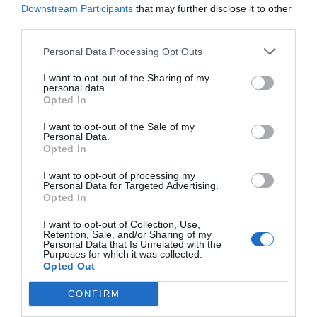
Downstream Participants
that may further disclose it to other
third parties.
Argumentos de Paqui Bartual para la
continuidad
Personal Data Processing Opt Outs
En su intervención ante los medios y los ciudadanos
I want to opt-out of the Sharing of my
personal data.
congregados, Paqui Bartual ha justificado su decisión
Opted In
de optar a la reelección con el objetivo de dar
I want to opt-out of the Sale of my
continuidad a los planes urbanos y sociales que se
Personal Data.
Opted In
están ejecutando actualmente. La primera edil ha
señalado que
“Xirivella vuelve a tener ambición,
I want to opt-out of processing my
Personal Data for Targeted Advertising.
proyectos y orgullo de pertenencia”
, al tiempo que ha
Opted In
defendido la necesidad de “seguir consolidando esta
I want to opt-out of Collection, Use,
transformación para que nuestro pueblo continúe
Retention, Sale, and/or Sharing of my
Personal Data that Is Unrelated with the
avanzando”.
Purposes for which it was collected.
Opted Out
CONFIRM