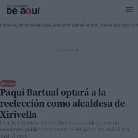
Ir al contenido principal
Portada
Comunitat
Valencia
Castellón
Alicante
Política
Economía
Sucesos
Cul
XIRIVELLA
Paqui Bartual optará a la
reelección como alcaldesa de
Xirivella
La actual primera edil confirma su candidatura en un
encuentro público ante cerca de 400 personas en la Plaza
Juan Alonso