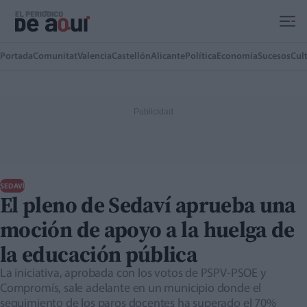
Ir al contenido principal
Portada
Comunitat
Valencia
Castellón
Alicante
Política
Economía
Sucesos
Cul
SEDAVÍ
El pleno de Sedaví aprueba una
moción de apoyo a la huelga de
la educación pública
La iniciativa, aprobada con los votos de PSPV-PSOE y
Compromís, sale adelante en un municipio donde el
seguimiento de los paros docentes ha superado el 70%