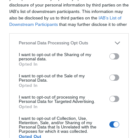
disclosure of your personal information by third parties on the
IAB’s list of downstream participants. This information may
also be disclosed by us to third parties on the
IAB’s List of
"Un pilar democrático"
Downstream Participants
that may further disclose it to other
En el texto de la moción, PSPV y Compromís
third parties.
defienden la
educación pública
como
"uno de los
Personal Data Processing Opt Outs
pilares fundamentales de una sociedad democrática,
justa y cohesionada"
y la herramienta principal para
I want to opt-out of the Sharing of my
personal data.
garantizar la igualdad de oportunidades. Sin embargo,
Opted In
advierten de que la situación del sistema educativo
I want to opt-out of the Sale of my
valenciano actual es alarmante y debe preocupar a
Personal Data.
Opted In
todas las instituciones.
I want to opt-out of processing my
Personal Data for Targeted Advertising.
"No estamos ante un conflicto menor ni ante una
Opted In
simple discrepancia laboral. Estamos ante una crisis
I want to opt-out of Collection, Use,
educativa provocada por la falta de voluntad real de
Retention, Sale, and/or Sharing of my
Personal Data that Is Unrelated with the
diálogo del Consell y de la Conselleria de Educación,
Purposes for which it was collected.
Opted Out