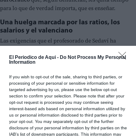
para lo que de verdad importa, que es enseñar.
Una huelga marcada por las ratios, los
salarios y el valenciano
Las exigencias que el profesorado de Sedaví ha
trasladado al Consistorio son claras y atacan
directamente a los problemas estructurales. Reclaman
El Periodico de Aqui -
Do Not Process My Personal
Information
una
reducción urgente de las ratios de alumnos por
aula
,
más docentes de apoyo
,
mejoras reales en los
If you wish to opt-out of the sale, sharing to third parties, or
edificios educativos
y un
modelo lingüístico que
processing of your personal or sensitive information for
targeted advertising by us, please use the below opt-out
fomente realmente el valenciano
. Además, los
section to confirm your selection. Please note that after your
docentes exigen la
recuperación del poder
opt-out request is processed you may continue seeing
adquisitivo perdido durante los últimos años
.
interest-based ads based on personal information utilized by
us or personal information disclosed to third parties prior to
your opt-out. You may separately opt-out of the further
disclosure of your personal information by third parties on the
IAB’s list of downstream participants. This information may