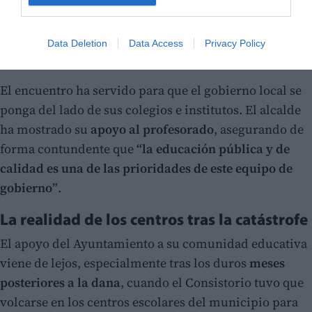
Data Deletion
Data Access
Privacy Policy
El encuentro ha servido para que el gobierno local se
ponga del lado de sus colegios e institutos. El alcalde
ha mostrado su
apoyo al profesorado
, asegurando de
forma contundente que
“la educación pública y de
calidad es una de las prioridades de este equipo de
gobierno”
.
La realidad de los centros tras la catástrofe
El apoyo del Ayuntamiento a su comunidad educativa
viene de lejos, especialmente tras los duros
meses
posteriores a la dana
, cuando el Consistorio tuvo que
volcarse en los centros escolares del municipio para