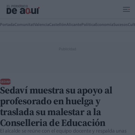
Ir al contenido principal
Portada
Comunitat
Valencia
Castellón
Alicante
Política
Economía
Sucesos
Cul
SEDAVÍ
Sedaví muestra su apoyo al
profesorado en huelga y
traslada su malestar a la
Conselleria de Educación
El alcalde se reúne con el equipo docente y respalda unas